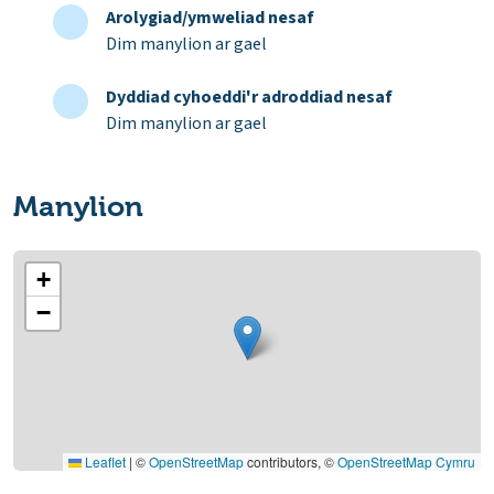
Arolygiad/ymweliad nesaf
Dim manylion ar gael
Dyddiad cyhoeddi'r adroddiad nesaf
Dim manylion ar gael
Manylion
+
−
Leaflet
|
©
OpenStreetMap
contributors, ©
OpenStreetMap Cymru