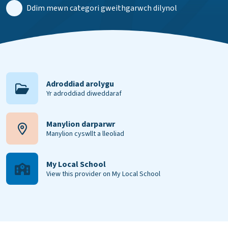
Ddim mewn categori gweithgarwch dilynol
Adroddiad arolygu
Yr adroddiad diweddaraf
Manylion darparwr
Manylion cyswllt a lleoliad
My Local School
View this provider on My Local School