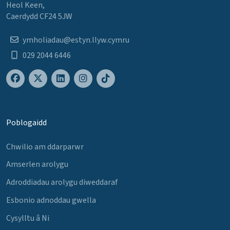
Heol Keen,
Caerdydd CF24 5JW
ymholiadau@estyn.llyw.cymru
029 2044 6446
Poblogaidd
Chwilio am ddarparwr
Amserlen arolygu
Adroddiadau arolygu diweddaraf
Esbonio adnoddau gwella
Cysylltu â Ni