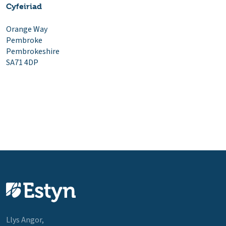
Cyfeiriad
Orange Way
Pembroke
Pembrokeshire
SA71 4DP
Llys Angor,