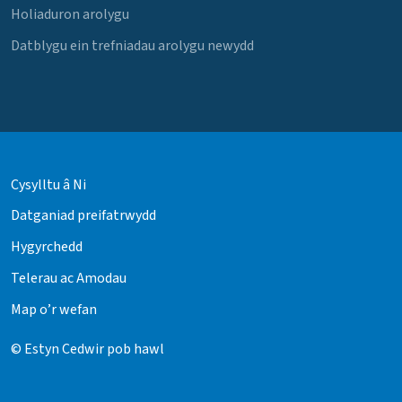
Holiaduron arolygu
Datblygu ein trefniadau arolygu newydd
Cysylltu â Ni
Datganiad preifatrwydd
Hygyrchedd
Telerau ac Amodau
Map o’r wefan
© Estyn Cedwir pob hawl