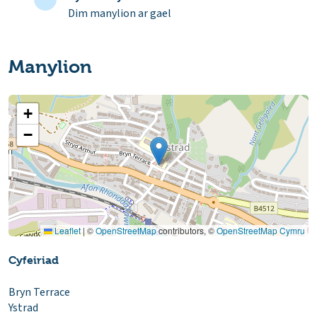
Dim manylion ar gael
Manylion
+
−
Leaflet
|
©
OpenStreetMap
contributors, ©
OpenStreetMap Cymru
Cyfeiriad
Bryn Terrace
Ystrad