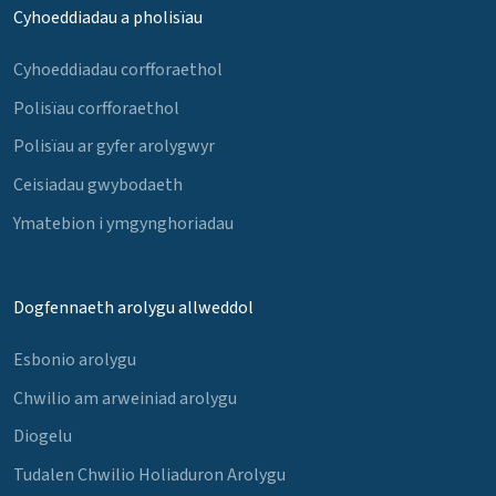
Cyhoeddiadau a pholisïau
Cyhoeddiadau corfforaethol
Polisïau corfforaethol
Polisïau ar gyfer arolygwyr
Ceisiadau gwybodaeth
Ymatebion i ymgynghoriadau
Dogfennaeth arolygu allweddol
Esbonio arolygu
Chwilio am arweiniad arolygu
Diogelu
Tudalen Chwilio Holiaduron Arolygu