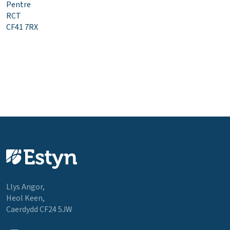
Pentre
RCT
CF41 7RX
Llys Angor,
Heol Keen,
Caerdydd CF24 5JW