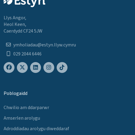
Llys Angor,
Heol Keen,
Caerdydd CF24 5JW
ymholiadau@estyn.llyw.cymru
029 2044 6446
Poblogaidd
Chwilio am ddarparwr
Amserlen arolygu
Adroddiadau arolygu diweddaraf