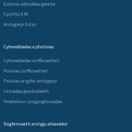
Esbonio adnoddau gwella
Cysylltu â Ni
Arolygwyr Estyn
Cyhoeddiadau a pholisïau
Cyhoeddiadau corfforaethol
Polisïau corfforaethol
Polisïau ar gyfer arolygwyr
Ceisiadau gwybodaeth
Ymatebion i ymgynghoriadau
Dogfennaeth arolygu allweddol