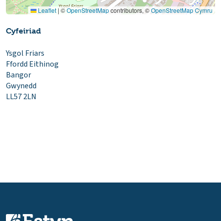
Leaflet
|
©
OpenStreetMap
contributors, ©
OpenStreetMap Cymru
Cyfeiriad
Ysgol Friars
Ffordd Eithinog
Bangor
Gwynedd
LL57 2LN