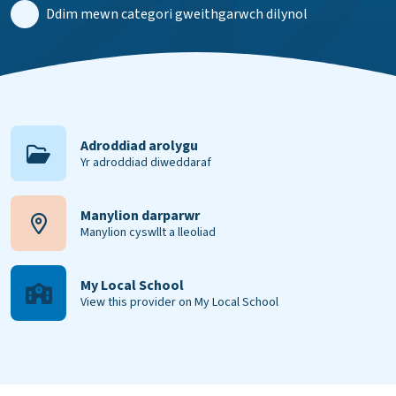
Ddim mewn categori gweithgarwch dilynol
Adroddiad arolygu
Yr adroddiad diweddaraf
Manylion darparwr
Manylion cyswllt a lleoliad
My Local School
View this provider on My Local School