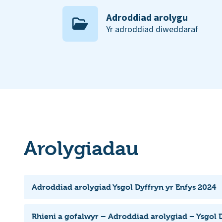
Adroddiad arolygu
Yr adroddiad diweddaraf
Arolygiadau
Adroddiad arolygiad Ysgol Dyffryn yr Enfys 2024
Rhieni a gofalwyr – Adroddiad arolygiad – Ysgol D