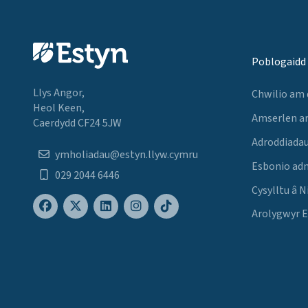
Poblogaidd
Llys Angor,
Chwilio am
Heol Keen,
Amserlen a
Caerdydd CF24 5JW
Adroddiadau
ymholiadau@estyn.llyw.cymru
Esbonio ad
029 2044 6446
Cysylltu â N
Arolygwyr 