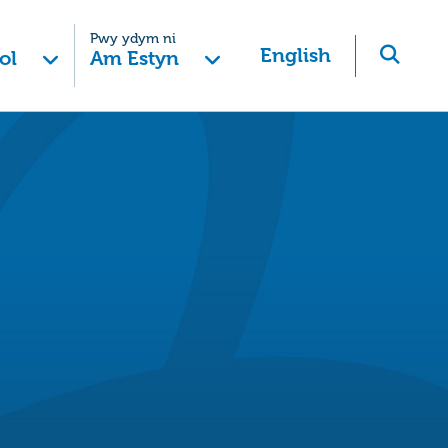
Pwy ydym ni
English
ol
Am Estyn