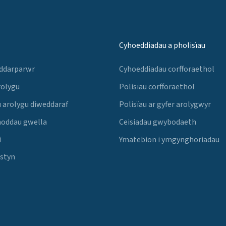
Cyhoeddiadau a pholisïau
 ddarparwr
Cyhoeddiadau corfforaethol
rolygu
Polisïau corfforaethol
 arolygu diweddaraf
Polisïau ar gyfer arolygwyr
noddau gwella
Ceisiadau gwybodaeth
i
Ymatebion i ymgynghoriadau
Estyn