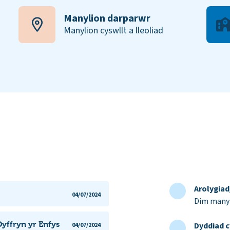
Manylion darparwr
Manylion cyswllt a lleoliad
Arolygia
04/07/2024
Dim manyl
yffryn yr Enfys
Dyddiad c
04/07/2024