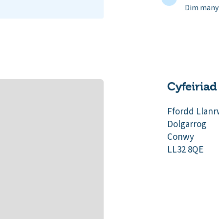
Dim manyl
Cyfeiriad
Ffordd Llanr
Dolgarrog
Conwy
LL32 8QE