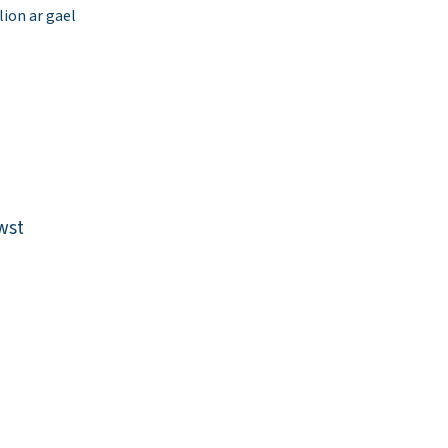
ion ar gael
wst