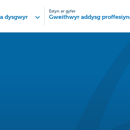
Estyn ar gyfer
 a dysgwyr
Gweithwyr addysg proffesiyn