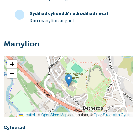
Dyddiad cyhoeddi'r adroddiad nesaf
Dim manylion ar gael
Manylion
+
−
Leaflet
|
©
OpenStreetMap
contributors, ©
OpenStreetMap Cymru
Cyfeiriad