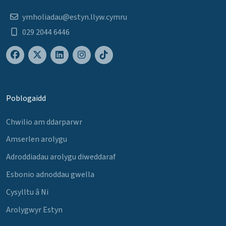
ymholiadau@estyn.llyw.cymru
029 2044 6446
Poblogaidd
Chwilio am ddarparwr
Amserlen arolygu
Adroddiadau arolygu diweddaraf
Esbonio adnoddau gwella
Cysylltu â Ni
Arolygwyr Estyn