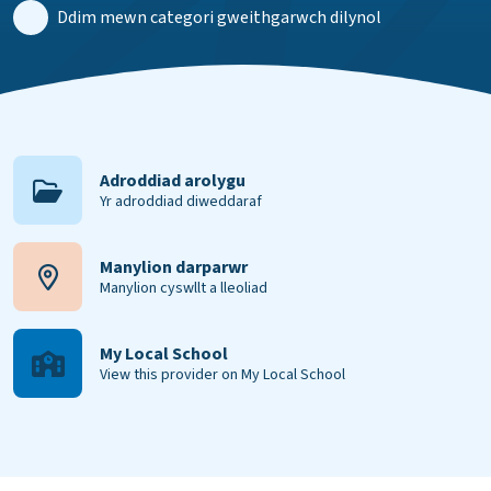
Ddim mewn categori gweithgarwch dilynol
Adroddiad arolygu
Yr adroddiad diweddaraf
Manylion darparwr
Manylion cyswllt a lleoliad
My Local School
View this provider on My Local School