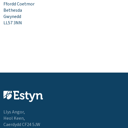
Ffordd Coetmor
Bethesda
Gwynedd
LL57 3NN
Llys Angor,
Heol Keen,
Caerdydd CF24 5JW