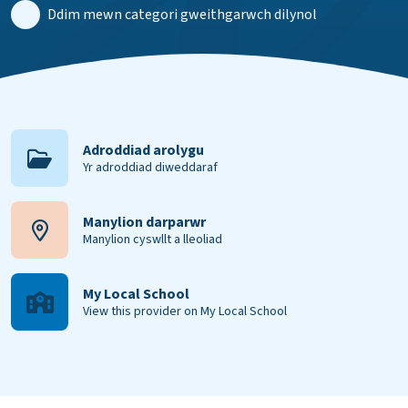
Ddim mewn categori gweithgarwch dilynol
Adroddiad arolygu
Yr adroddiad diweddaraf
Manylion darparwr
Manylion cyswllt a lleoliad
My Local School
View this provider on My Local School