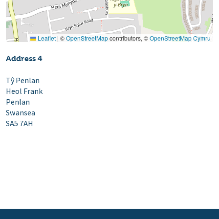
Leaflet
|
©
OpenStreetMap
contributors, ©
OpenStreetMap Cymru
Address 4
Tŷ Penlan
Heol Frank
Penlan
Swansea
SA5 7AH