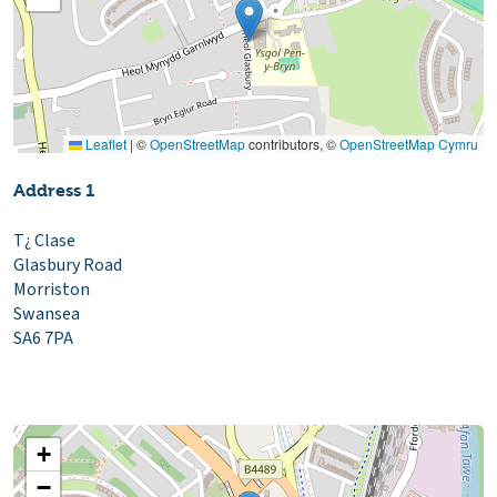
Leaflet
|
©
OpenStreetMap
contributors, ©
OpenStreetMap Cymru
Address 1
T¿ Clase
Glasbury Road
Morriston
Swansea
SA6 7PA
+
−