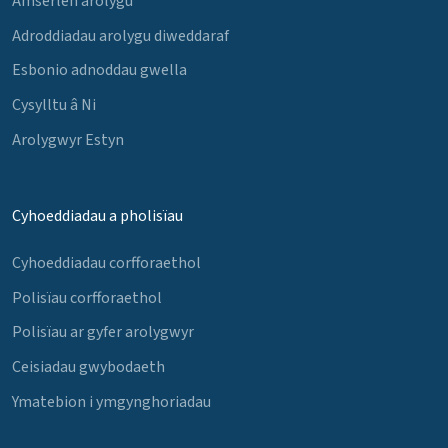
Amserlen arolygu
Adroddiadau arolygu diweddaraf
Esbonio adnoddau gwella
Cysylltu â Ni
Arolygwyr Estyn
Cyhoeddiadau a pholisïau
Cyhoeddiadau corfforaethol
Polisïau corfforaethol
Polisïau ar gyfer arolygwyr
Ceisiadau gwybodaeth
Ymatebion i ymgynghoriadau