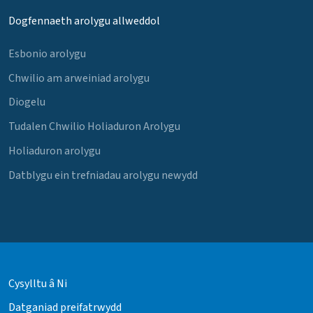
Dogfennaeth arolygu allweddol
Esbonio arolygu
Chwilio am arweiniad arolygu
Diogelu
Tudalen Chwilio Holiaduron Arolygu
Holiaduron arolygu
Datblygu ein trefniadau arolygu newydd
Cysylltu â Ni
Datganiad preifatrwydd