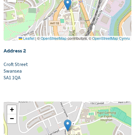
Leaflet
|
©
OpenStreetMap
contributors, ©
OpenStreetMap Cymru
Address 2
Croft Street
Swansea
SA1 1QA
+
−