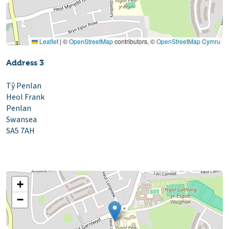
Leaflet
|
©
OpenStreetMap
contributors, ©
OpenStreetMap Cymru
Address 3
Tŷ Penlan
Heol Frank
Penlan
Swansea
SA5 7AH
+
−