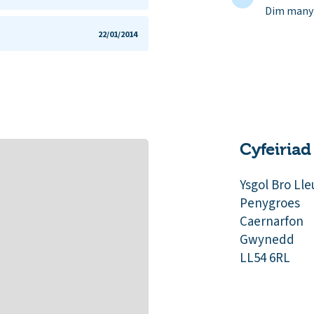
Dim manyl
22/01/2014
Cyfeiriad
Ysgol Bro Lle
Penygroes
Caernarfon
Gwynedd
LL54 6RL