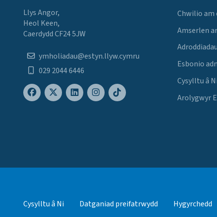
Llys Angor,
Chwilio am
Heol Keen,
Amserlen a
Caerdydd CF24 5JW
Adroddiadau
ymholiadau@estyn.llyw.cymru
Esbonio ad
029 2044 6446
Cysylltu â N
Arolygwyr 
Cysylltu â Ni
Datganiad preifatrwydd
Hygyrchedd