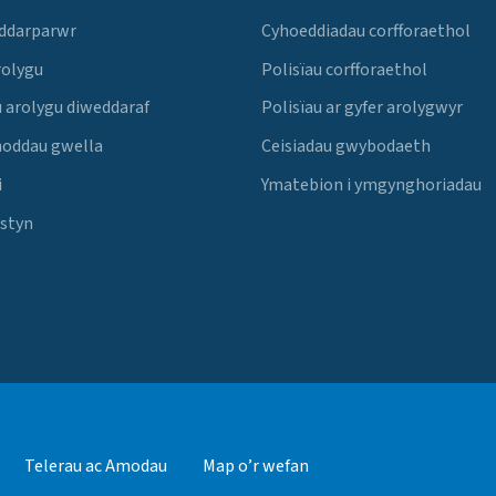
 ddarparwr
Cyhoeddiadau corfforaethol
rolygu
Polisïau corfforaethol
 arolygu diweddaraf
Polisïau ar gyfer arolygwyr
noddau gwella
Ceisiadau gwybodaeth
i
Ymatebion i ymgynghoriadau
Estyn
Telerau ac Amodau
Map o’r wefan