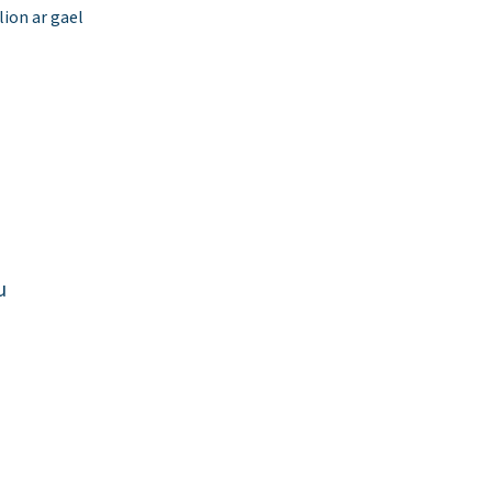
ion ar gael
u