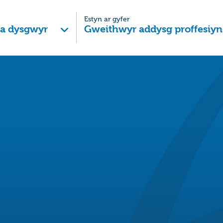
Estyn ar gyfer
 a dysgwyr
Gweithwyr addysg proffesiyn