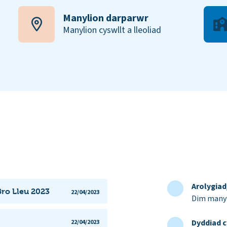
Manylion darparwr
Manylion cyswllt a lleoliad
Arolygia
Bro Lleu 2023
22/04/2023
Dim manyl
Dyddiad c
22/04/2023