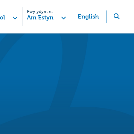
Pwy ydym ni
English
ol
Am Estyn