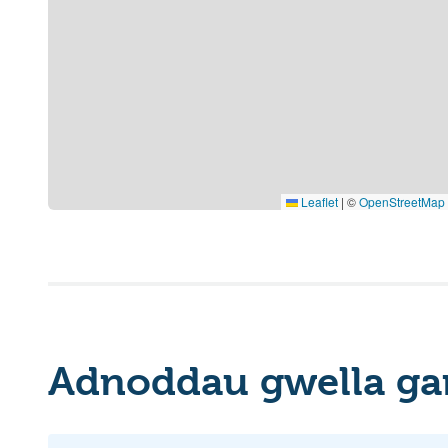
Leaflet
|
©
OpenStreetMap
Adnoddau gwella ga