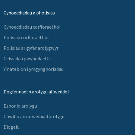
Cyhoeddiadau a pholisïau
Cyhoeddiadau corfforaethol
Polisïau corfforaethol
Polisïau ar gyfer arolygwyr
Ceisiadau gwybodaeth
Ymatebion i ymgynghoriadau
Dogfennaeth arolygu allweddol
Esbonio arolygu
Chwilio am arweiniad arolygu
Diogelu