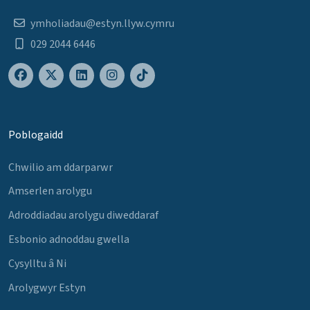
ymholiadau@estyn.llyw.cymru
029 2044 6446
Poblogaidd
Chwilio am ddarparwr
Amserlen arolygu
Adroddiadau arolygu diweddaraf
Esbonio adnoddau gwella
Cysylltu â Ni
Arolygwyr Estyn