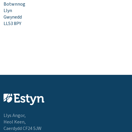
Botwnnog
Llyn
Gwynedd
LL53 8PY
Llys Angor,
Heol Keen,
Caerdydd CF24 5JW