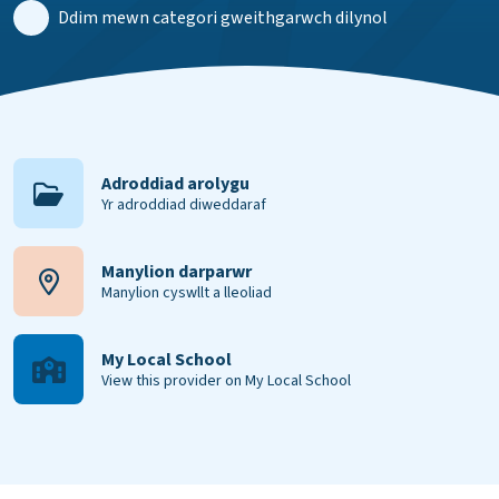
Ddim mewn categori gweithgarwch dilynol
Adroddiad arolygu
Yr adroddiad diweddaraf
Manylion darparwr
Manylion cyswllt a lleoliad
My Local School
View this provider on My Local School