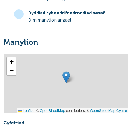
Dyddiad cyhoeddi'r adroddiad nesaf
Dim manylion ar gael
Manylion
+
−
Leaflet
|
©
OpenStreetMap
contributors, ©
OpenStreetMap Cymru
Cyfeiriad