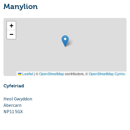
Manylion
+
−
Leaflet
|
©
OpenStreetMap
contributors, ©
OpenStreetMap Cymru
Cyfeiriad
Heol Gwyddon
Abercarn
NP11 5GX