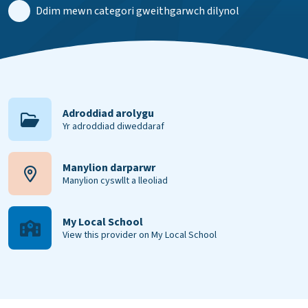
Ddim mewn categori gweithgarwch dilynol
Adroddiad arolygu
Yr adroddiad diweddaraf
Manylion darparwr
Manylion cyswllt a lleoliad
My Local School
View this provider on My Local School