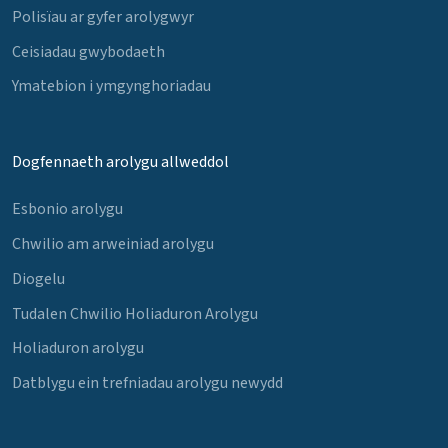
Polisïau ar gyfer arolygwyr
Ceisiadau gwybodaeth
Ymatebion i ymgynghoriadau
Dogfennaeth arolygu allweddol
Esbonio arolygu
Chwilio am arweiniad arolygu
Diogelu
Tudalen Chwilio Holiaduron Arolygu
Holiaduron arolygu
Datblygu ein trefniadau arolygu newydd