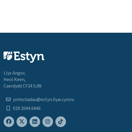
Llys Angor,
Heol Keen,
Caerdydd CF24 5JW
ymholiadau@estyn.llyw.cymru
029 2044 6446