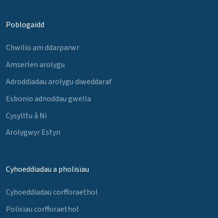
Poblogaidd
Chwilio am ddarparwr
Amserlen arolygu
Adroddiadau arolygu diweddaraf
Esbonio adnoddau gwella
Cysylltu â Ni
Arolygwyr Estyn
Cyhoeddiadau a pholisïau
Cyhoeddiadau corfforaethol
Polisïau corfforaethol