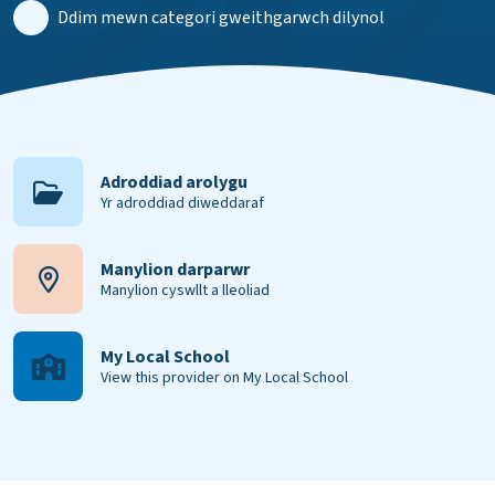
Ddim mewn categori gweithgarwch dilynol
Adroddiad arolygu
Yr adroddiad diweddaraf
Manylion darparwr
Manylion cyswllt a lleoliad
My Local School
View this provider on My Local School