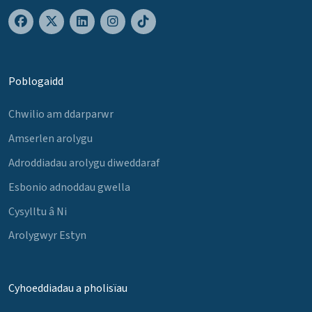
Poblogaidd
Chwilio am ddarparwr
Amserlen arolygu
Adroddiadau arolygu diweddaraf
Esbonio adnoddau gwella
Cysylltu â Ni
Arolygwyr Estyn
Cyhoeddiadau a pholisïau