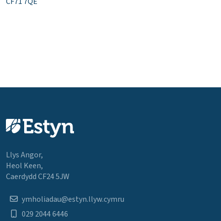
CF71 7QE
Llys Angor,
Heol Keen,
Caerdydd CF24 5JW
ymholiadau@estyn.llyw.cymru
029 2044 6446