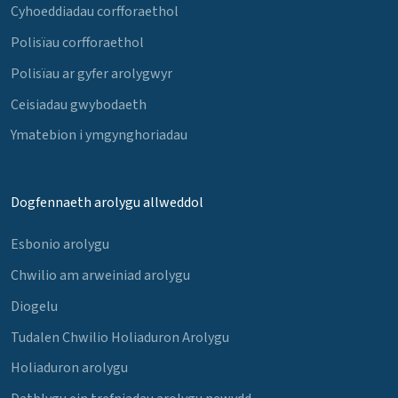
Cyhoeddiadau corfforaethol
Polisïau corfforaethol
Polisïau ar gyfer arolygwyr
Ceisiadau gwybodaeth
Ymatebion i ymgynghoriadau
Dogfennaeth arolygu allweddol
Esbonio arolygu
Chwilio am arweiniad arolygu
Diogelu
Tudalen Chwilio Holiaduron Arolygu
Holiaduron arolygu