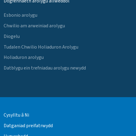
Dogfennaeth arolygu allweddol
Esbonio arolygu
Chwilio am arweiniad arolygu
Diogelu
Tudalen Chwilio Holiaduron Arolygu
Holiaduron arolygu
Datblygu ein trefniadau arolygu newydd
Cysylltu â Ni
Datganiad preifatrwydd