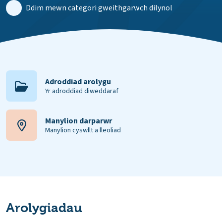
Ddim mewn categori gweithgarwch dilynol
Adroddiad arolygu
Yr adroddiad diweddaraf
Manylion darparwr
Manylion cyswllt a lleoliad
Arolygiadau