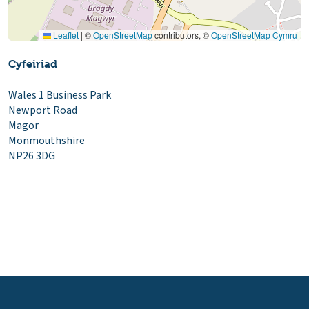
Leaflet
|
©
OpenStreetMap
contributors, ©
OpenStreetMap Cymru
Cyfeiriad
Wales 1 Business Park
Newport Road
Magor
Monmouthshire
NP26 3DG