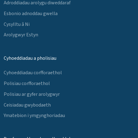
Adroddiadau arolygu diweddaraf
Esbonio adnoddau gwella
Cysylltu â Ni
Arolygwyr Estyn
Cyhoeddiadau a pholisïau
Cyhoeddiadau corfforaethol
Polisïau corfforaethol
Polisïau ar gyfer arolygwyr
Ceisiadau gwybodaeth
Ymatebion i ymgynghoriadau