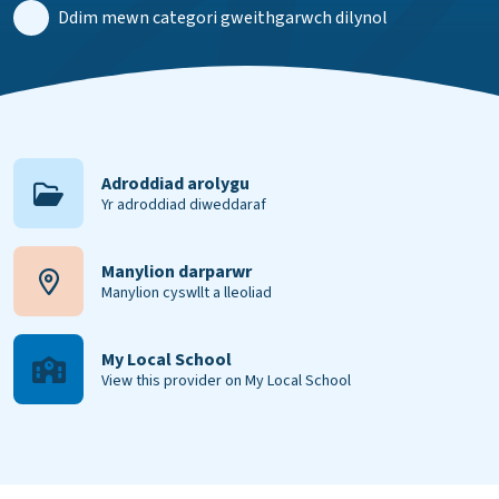
Ddim mewn categori gweithgarwch dilynol
Adroddiad arolygu
Yr adroddiad diweddaraf
Manylion darparwr
Manylion cyswllt a lleoliad
My Local School
View this provider on My Local School