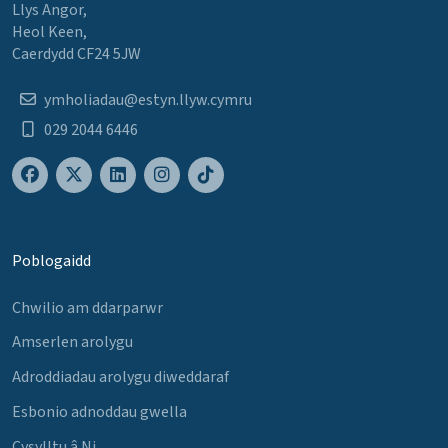
Llys Angor,
Heol Keen,
Caerdydd CF24 5JW
ymholiadau@estyn.llyw.cymru
029 2044 6446
Poblogaidd
Chwilio am ddarparwr
Amserlen arolygu
Adroddiadau arolygu diweddaraf
Esbonio adnoddau gwella
Cysylltu â Ni