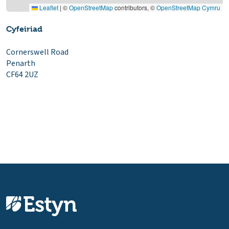
Leaflet
|
©
OpenStreetMap
contributors, ©
OpenStreetMap Cymru
Cyfeiriad
Cornerswell Road
Penarth
CF64 2UZ