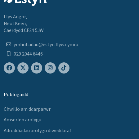
Llys Angor,
Heol Keen,
Caerdydd CF24 5JW
ymholiadau@estyn.llyw.cymru
029 2044 6446
Poblogaidd
Chwilio am ddarparwr
Amserlen arolygu
Adroddiadau arolygu diweddaraf