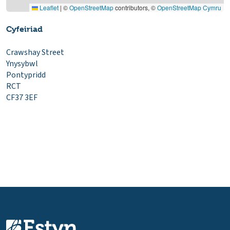
Leaflet
|
©
OpenStreetMap
contributors, ©
OpenStreetMap Cymru
Cyfeiriad
Crawshay Street
Ynysybwl
Pontypridd
RCT
CF37 3EF