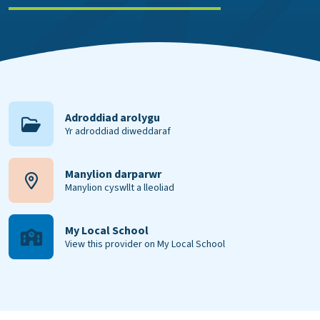
Adroddiad arolygu
Yr adroddiad diweddaraf
Manylion darparwr
Manylion cyswllt a lleoliad
My Local School
View this provider on My Local School