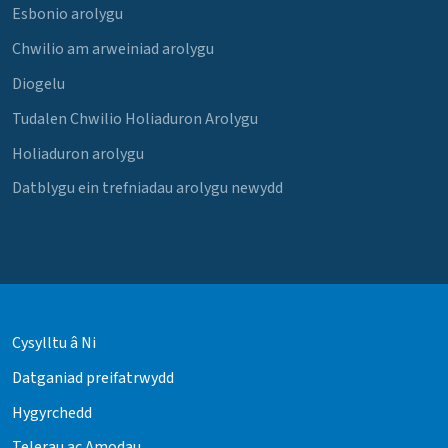
Esbonio arolygu
Chwilio am arweiniad arolygu
Diogelu
Tudalen Chwilio Holiaduron Arolygu
Holiaduron arolygu
Datblygu ein trefniadau arolygu newydd
Cysylltu â Ni
Datganiad preifatrwydd
Hygyrchedd
Telerau ac Amodau