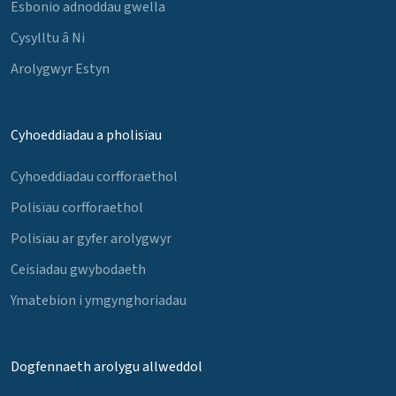
Esbonio adnoddau gwella
Cysylltu â Ni
Arolygwyr Estyn
Cyhoeddiadau a pholisïau
Cyhoeddiadau corfforaethol
Polisïau corfforaethol
Polisïau ar gyfer arolygwyr
Ceisiadau gwybodaeth
Ymatebion i ymgynghoriadau
Dogfennaeth arolygu allweddol