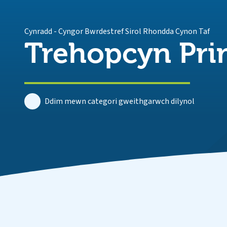
Cynradd
-
Cyngor Bwrdestref Sirol Rhondda Cynon Taf
Trehopcyn Pri
Ddim mewn categori gweithgarwch dilynol