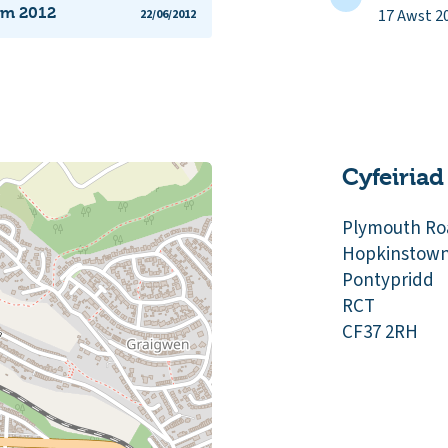
ym 2012
17 Awst 2
22/06/2012
Cyfeiriad
Plymouth Ro
Hopkinstow
Pontypridd
RCT
CF37 2RH