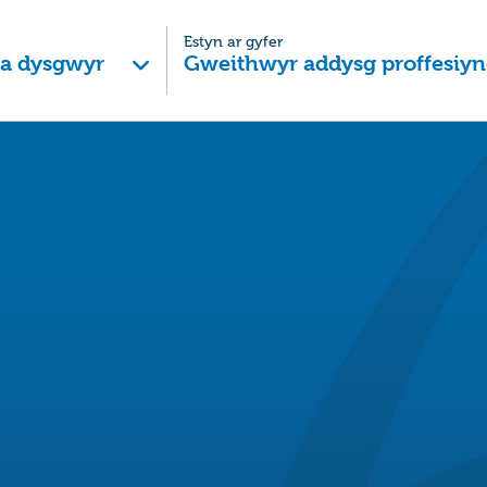
Estyn ar gyfer
 a dysgwyr
Gweithwyr addysg proffesiyn