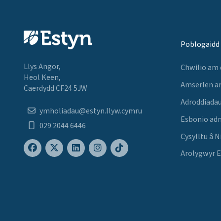
Poblogaidd
Llys Angor,
Chwilio am
Heol Keen,
Amserlen a
Caerdydd CF24 5JW
Adroddiadau
ymholiadau@estyn.llyw.cymru
Esbonio ad
029 2044 6446
Cysylltu â N
Arolygwyr 