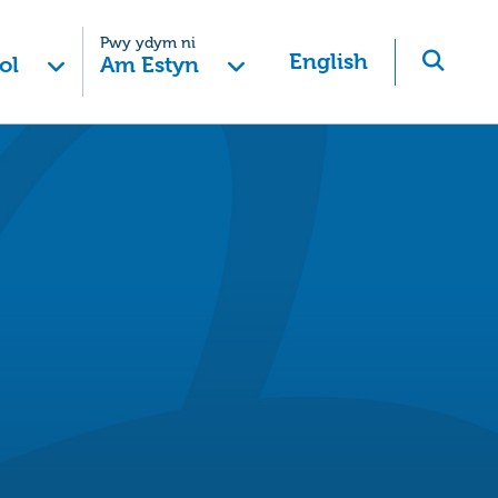
Pwy ydym ni
English
ol
Am Estyn