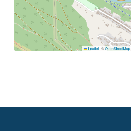
Leaflet
|
©
OpenStreetMap