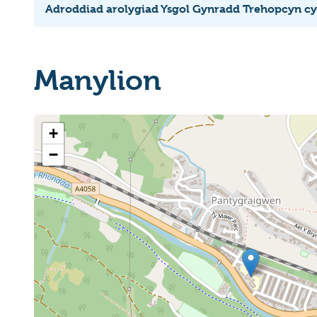
Adroddiad arolygiad Ysgol Gynradd Trehopcyn c
Manylion
+
−