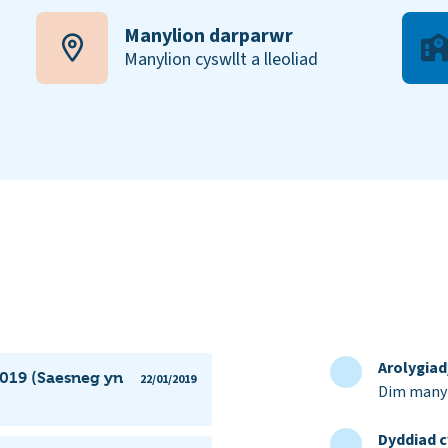
Manylion darparwr
Manylion cyswllt a lleoliad
Arolygia
019 (Saesneg yn
22/01/2019
Dim manyl
Dyddiad c