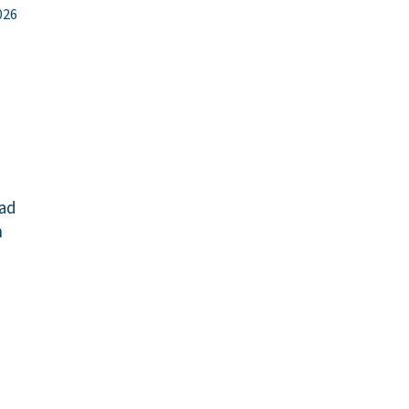
026
ad
n