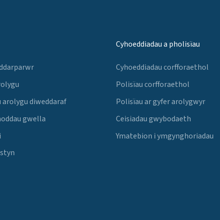
Cyhoeddiadau a pholisïau
 ddarparwr
Cyhoeddiadau corfforaethol
rolygu
Polisïau corfforaethol
 arolygu diweddaraf
Polisïau ar gyfer arolygwyr
noddau gwella
Ceisiadau gwybodaeth
i
Ymatebion i ymgynghoriadau
Estyn