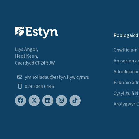
Poblogaidd
Llys Angor,
Chwilio am
Heol Keen,
Amserlen a
Caerdydd CF24 5JW
Adroddiadau
ymholiadau@estyn.llyw.cymru
Esbonio ad
029 2044 6446
Cysylltu â N
Arolygwyr 