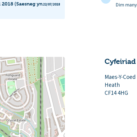
 2018 (Saesneg yn
Dim manyl
22/07/2018
Cyfeiriad
Maes-Y-Coed
Heath
CF14 4HG