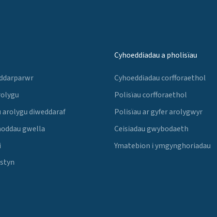
Cyhoeddiadau a pholisïau
 ddarparwr
Cyhoeddiadau corfforaethol
rolygu
Polisïau corfforaethol
 arolygu diweddaraf
Polisïau ar gyfer arolygwyr
noddau gwella
Ceisiadau gwybodaeth
i
Ymatebion i ymgynghoriadau
Estyn