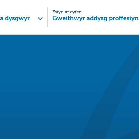
Estyn ar gyfer
 a dysgwyr
Gweithwyr addysg proffesiyn