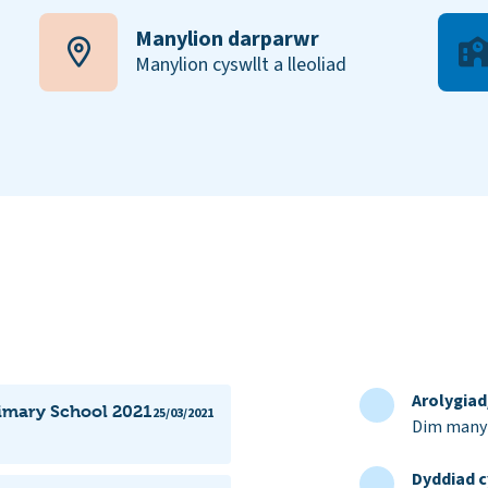
Manylion darparwr
Manylion cyswllt a lleoliad
Arolygia
rimary School 2021
25/03/2021
Dim manyl
Dyddiad c