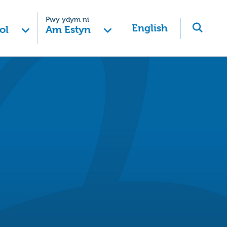
Pwy ydym ni
English
ol
Am Estyn