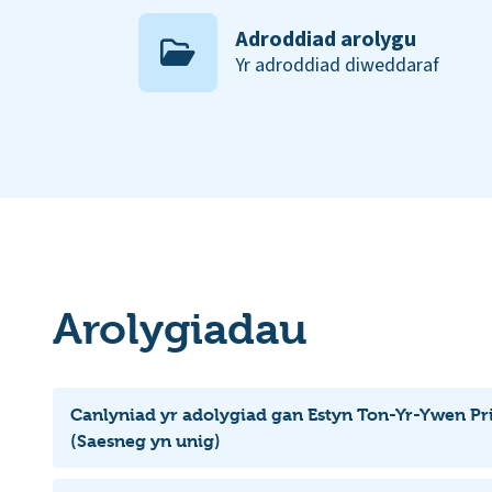
Adroddiad arolygu
Yr adroddiad diweddaraf
Arolygiadau
Canlyniad yr adolygiad gan Estyn Ton-Yr-Ywen P
(Saesneg yn unig)