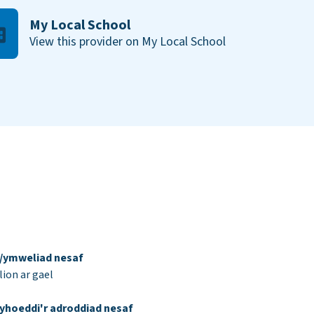
My Local School
View this provider on My Local School
d/ymweliad nesaf
ion ar gael
yhoeddi'r adroddiad nesaf