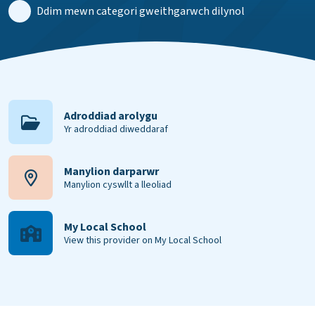
Ddim mewn categori gweithgarwch dilynol
Adroddiad arolygu
Yr adroddiad diweddaraf
Manylion darparwr
Manylion cyswllt a lleoliad
My Local School
View this provider on My Local School