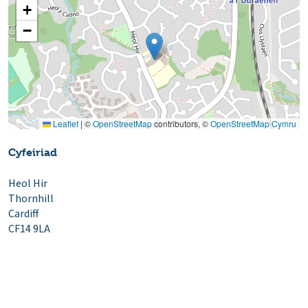
+
−
Leaflet
|
©
OpenStreetMap
contributors, ©
OpenStreetMap Cymru
Cyfeiriad
Heol Hir
Thornhill
Cardiff
CF14 9LA