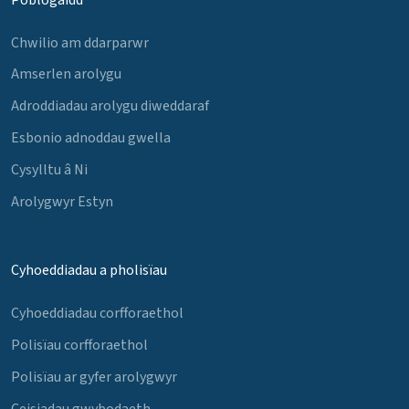
Chwilio am ddarparwr
Amserlen arolygu
Adroddiadau arolygu diweddaraf
Esbonio adnoddau gwella
Cysylltu â Ni
Arolygwyr Estyn
Cyhoeddiadau a pholisïau
Cyhoeddiadau corfforaethol
Polisïau corfforaethol
Polisïau ar gyfer arolygwyr
Ceisiadau gwybodaeth