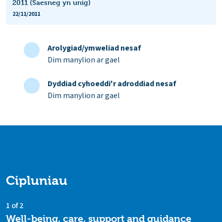
2011 (Saesneg yn unig)
22/11/2011
Arolygiad/ymweliad nesaf
Dim manylion ar gael
Dyddiad cyhoeddi'r adroddiad nesaf
Dim manylion ar gael
Cipluniau
1 of 2
Well-being, care, support and guidance