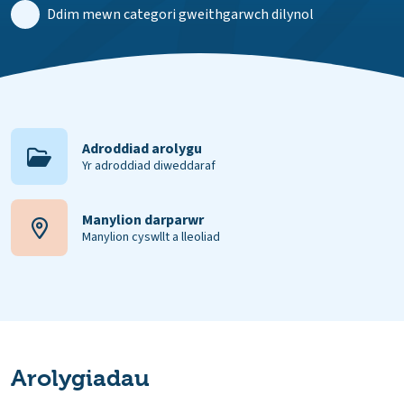
Ddim mewn categori gweithgarwch dilynol
Adroddiad arolygu
Yr adroddiad diweddaraf
Manylion darparwr
Manylion cyswllt a lleoliad
Arolygiadau