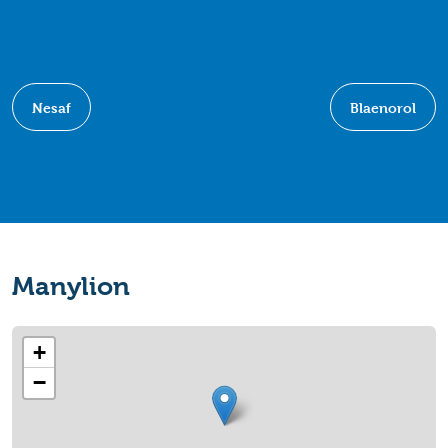
Nesaf
Blaenorol
Manylion
+
−