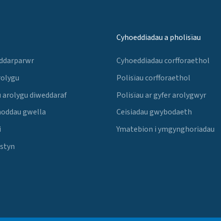
Cyhoeddiadau a pholisïau
 ddarparwr
Cyhoeddiadau corfforaethol
rolygu
Polisïau corfforaethol
 arolygu diweddaraf
Polisïau ar gyfer arolygwyr
noddau gwella
Ceisiadau gwybodaeth
i
Ymatebion i ymgynghoriadau
Estyn