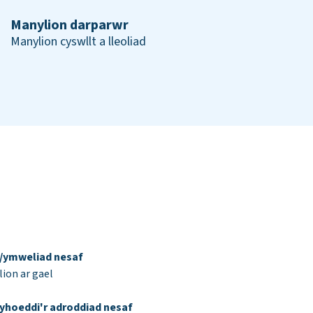
Manylion darparwr
Manylion cyswllt a lleoliad
d/ymweliad nesaf
ion ar gael
yhoeddi'r adroddiad nesaf