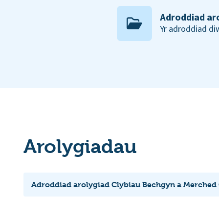
Adroddiad ar
Yr adroddiad d
Arolygiadau
Adroddiad arolygiad Clybiau Bechgyn a Merched