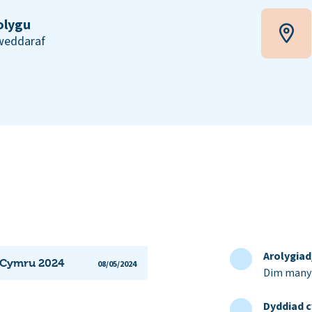
olygu
iweddaraf
Arolygia
 Cymru 2024
08/05/2024
Dim manyl
Dyddiad c