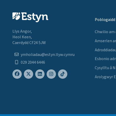
Poblogaidd
Llys Angor,
Chwilio am
Heol Keen,
Amserlen a
Caerdydd CF24 5JW
Adroddiadau
ymholiadau@estyn.llyw.cymru
Esbonio ad
029 2044 6446
Cysylltu â N
Arolygwyr 