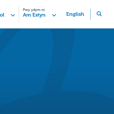
Pwy ydym ni
English
ol
Am Estyn