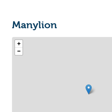
Manylion
+
−