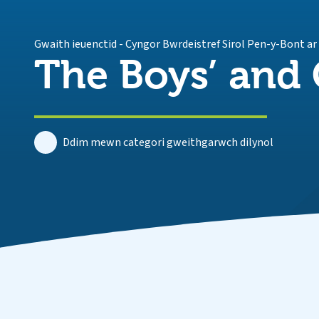
Gwaith ieuenctid
-
Cyngor Bwrdeistref Sirol Pen-y-Bont a
The Boys’ and 
Ddim mewn categori gweithgarwch dilynol