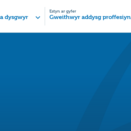
Estyn ar gyfer
 a dysgwyr
Gweithwyr addysg proffesiyn