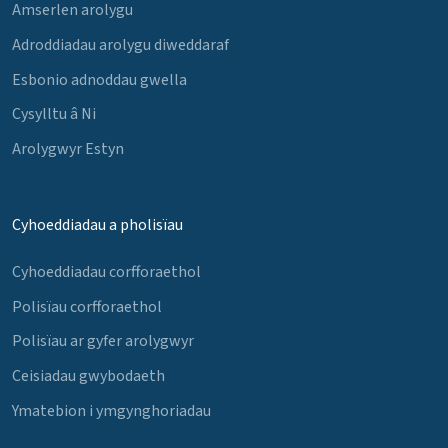
Amserlen arolygu
Adroddiadau arolygu diweddaraf
Esbonio adnoddau gwella
Cysylltu â Ni
Arolygwyr Estyn
Cyhoeddiadau a pholisïau
Cyhoeddiadau corfforaethol
Polisïau corfforaethol
Polisïau ar gyfer arolygwyr
Ceisiadau gwybodaeth
Ymatebion i ymgynghoriadau