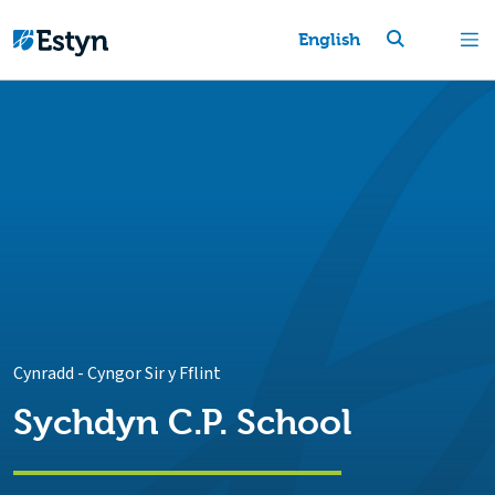
English
Cynradd
-
Cyngor Sir y Fflint
Sychdyn C.P. School