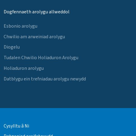
Dogfennaeth arolygu allweddol
Esbonio arolygu
Chwilio am arweiniad arolygu
Diogelu
Tudalen Chwilio Holiaduron Arolygu
Holiaduron arolygu
Datblygu ein trefniadau arolygu newydd
Cysylltu â Ni