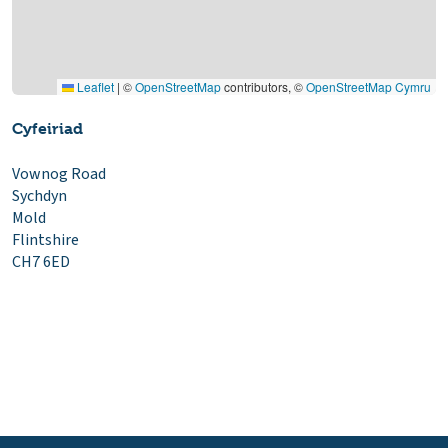
Leaflet
|
©
OpenStreetMap
contributors, ©
OpenStreetMap Cymru
Cyfeiriad
Vownog Road
Sychdyn
Mold
Flintshire
CH7 6ED