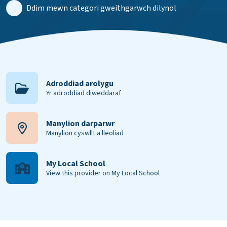
Ddim mewn categori gweithgarwch dilynol
Adroddiad arolygu
Yr adroddiad diweddaraf
Manylion darparwr
Manylion cyswllt a lleoliad
My Local School
View this provider on My Local School