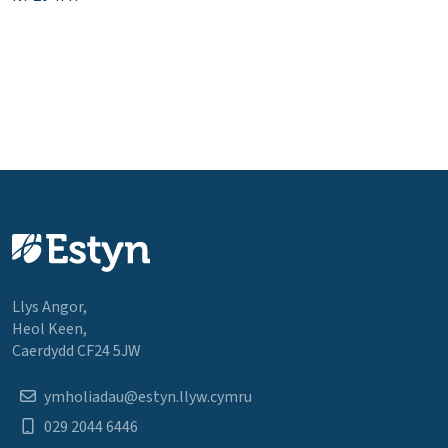
Llys Angor,
Heol Keen,
Caerdydd CF24 5JW
ymholiadau@estyn.llyw.cymru
029 2044 6446