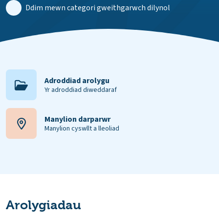
Ddim mewn categori gweithgarwch dilynol
Adroddiad arolygu
Yr adroddiad diweddaraf
Manylion darparwr
Manylion cyswllt a lleoliad
Arolygiadau