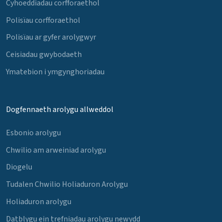
Cyhoeddiadau corfforaethol
Polisïau corfforaethol
Polisïau ar gyfer arolygwyr
Ceisiadau gwybodaeth
Ymatebion i ymgynghoriadau
Dogfennaeth arolygu allweddol
Esbonio arolygu
Chwilio am arweiniad arolygu
Diogelu
Tudalen Chwilio Holiaduron Arolygu
Holiaduron arolygu
Datblygu ein trefniadau arolygu newydd