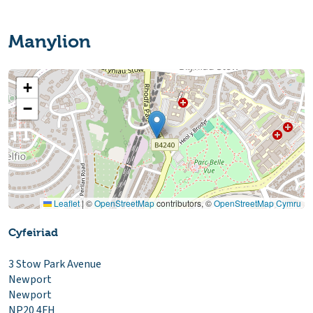
Manylion
+
−
Leaflet
|
©
OpenStreetMap
contributors, ©
OpenStreetMap Cymru
Cyfeiriad
3 Stow Park Avenue
Newport
Newport
NP20 4FH