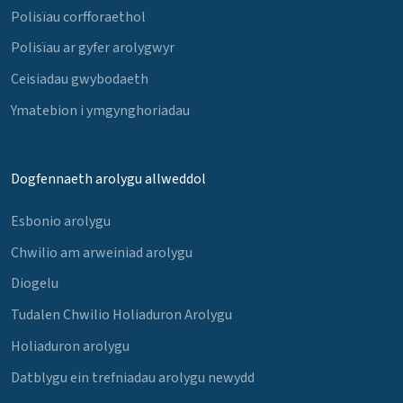
Polisïau corfforaethol
Polisïau ar gyfer arolygwyr
Ceisiadau gwybodaeth
Ymatebion i ymgynghoriadau
Dogfennaeth arolygu allweddol
Esbonio arolygu
Chwilio am arweiniad arolygu
Diogelu
Tudalen Chwilio Holiaduron Arolygu
Holiaduron arolygu
Datblygu ein trefniadau arolygu newydd