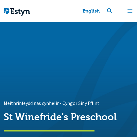
English
Meithrinfeydd nas cynhelir
-
Cyngor Sir y Fflint
St Winefride’s Preschool