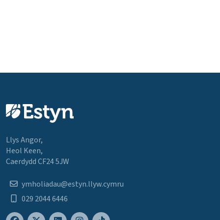
Llys Angor,
Heol Keen,
Caerdydd CF24 5JW
ymholiadau@estyn.llyw.cymru
029 2044 6446