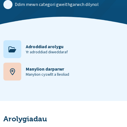
Ddim mewn categori gweithgarwch dilynol
Adroddiad arolygu
Yr adroddiad diweddaraf
Manylion darparwr
Manylion cyswllt a lleoliad
Arolygiadau