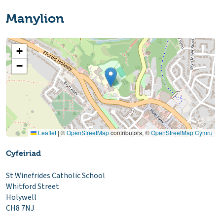
Manylion
+
−
Leaflet
|
©
OpenStreetMap
contributors, ©
OpenStreetMap Cymru
Cyfeiriad
St Winefrides Catholic School
Whitford Street
Holywell
CH8 7NJ