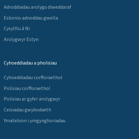
Adroddiadau arolygu diweddaraf
Esbonio adnoddau gwella
Cysylltu â Ni
Arolygwyr Estyn
Cyhoeddiadau a pholisïau
Cyhoeddiadau corfforaethol
Polisïau corfforaethol
Polisïau ar gyfer arolygwyr
Ceisiadau gwybodaeth
Ymatebion i ymgynghoriadau