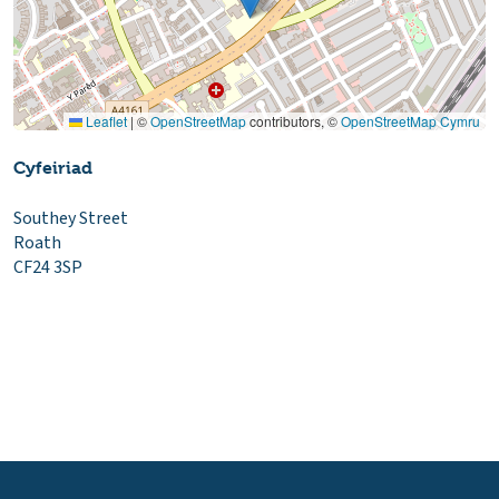
Leaflet
|
©
OpenStreetMap
contributors, ©
OpenStreetMap Cymru
Cyfeiriad
Southey Street
Roath
CF24 3SP