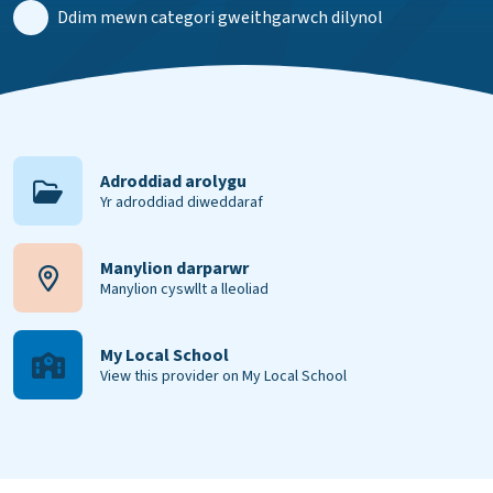
Ddim mewn categori gweithgarwch dilynol
Adroddiad arolygu
Yr adroddiad diweddaraf
Manylion darparwr
Manylion cyswllt a lleoliad
My Local School
View this provider on My Local School