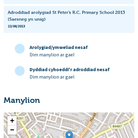
Adroddiad arolygiad St Peter’s R.C. Primary School 2013
(Saesneg yn unig)
22/06/2013
Arolygiad/ymweliad nesaf
Dim manylion ar gael
Dyddiad cyhoeddi'r adroddiad nesaf
Dim manylion ar gael
Manylion
+
−