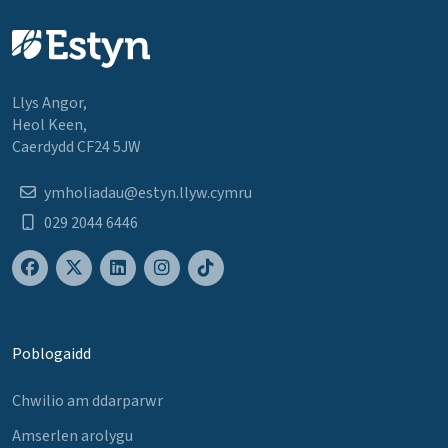
Llys Angor,
Heol Keen,
Caerdydd CF24 5JW
ymholiadau@estyn.llyw.cymru
029 2044 6446
Poblogaidd
Chwilio am ddarparwr
Amserlen arolygu