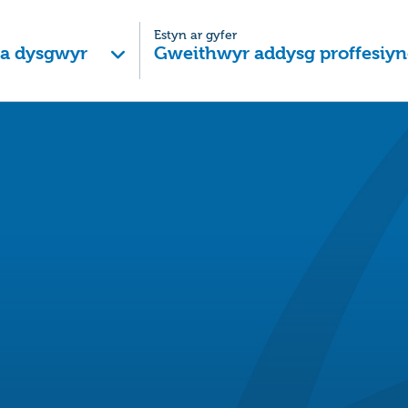
Estyn ar gyfer
 a dysgwyr
Gweithwyr addysg proffesiyn