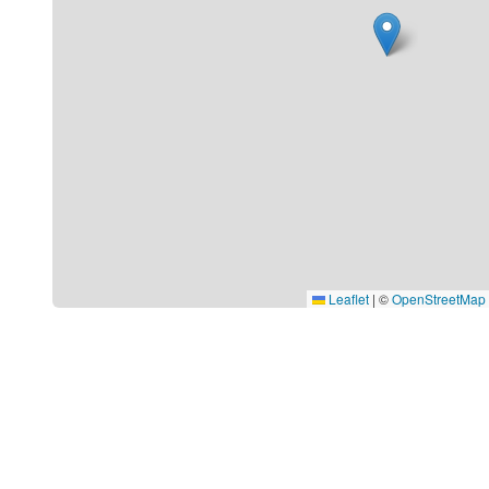
Leaflet
|
©
OpenStreetMap