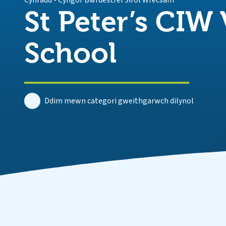
Cynradd
-
Cyngor Bwrdestref Sirol Wrecsam
St Peter’s CIW
School
Ddim mewn categori gweithgarwch dilynol