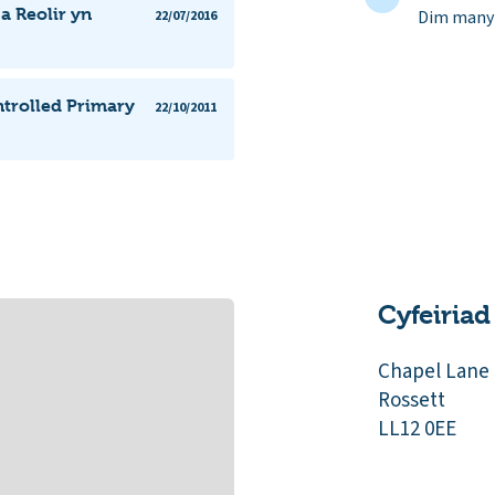
a Reolir yn
Dim manyl
22/07/2016
ntrolled Primary
22/10/2011
Cyfeiriad
Chapel Lane
Rossett
LL12 0EE