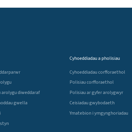
Cyhoeddiadau a pholisïau
 ddarparwr
Cyhoeddiadau corfforaethol
rolygu
Polisïau corfforaethol
 arolygu diweddaraf
Polisïau ar gyfer arolygwyr
noddau gwella
Ceisiadau gwybodaeth
i
Ymatebion i ymgynghoriadau
Estyn