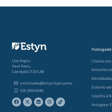
Poblogaidd
Llys Angor,
Chwilio am
Heol Keen,
Amserlen a
Caerdydd CF24 5JW
Adroddiadau
ymholiadau@estyn.llyw.cymru
Esbonio ad
029 2044 6446
Cysylltu â N
Arolygwyr 