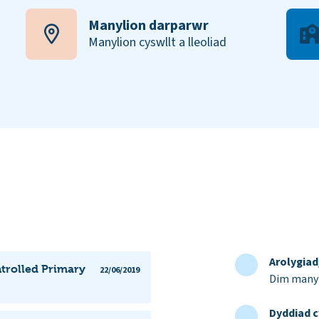
Manylion darparwr
Manylion cyswllt a lleoliad
Arolygia
trolled Primary
22/06/2019
Dim manyl
Dyddiad c