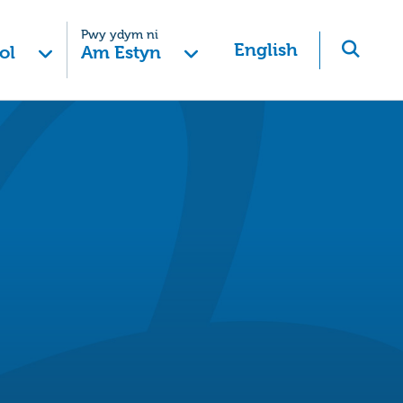
Pwy ydym ni
English
ol
Am Estyn