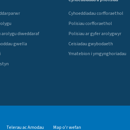
 ddarparwr
Cyhoeddiadau corfforaethol
rolygu
Polisïau corfforaethol
 arolygu diweddaraf
Polisïau ar gyfer arolygwyr
noddau gwella
Ceisiadau gwybodaeth
i
Ymatebion i ymgynghoriadau
Estyn
Telerau ac Amodau
Map o’r wefan