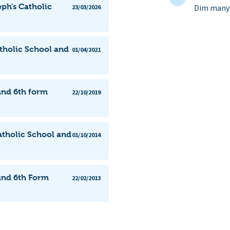
ph’s Catholic
Dim manyl
23/03/2026
atholic School and
01/04/2021
and 6th form
22/10/2019
tholic School and
01/10/2014
and 6th Form
22/02/2013