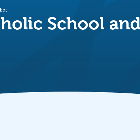
lbot
tholic School an