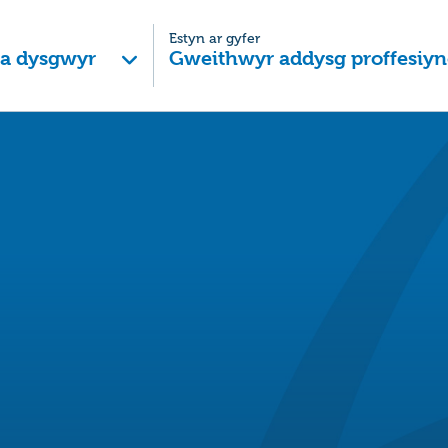
Estyn ar gyfer
 a dysgwyr
Gweithwyr addysg proffesiyn