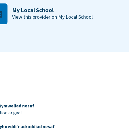
My Local School
View this provider on My Local School
d/ymweliad nesaf
ion ar gael
yhoeddi'r adroddiad nesaf