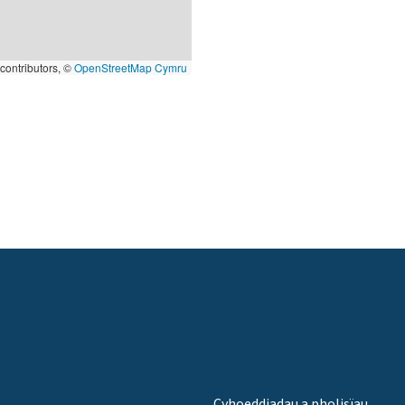
contributors, ©
OpenStreetMap Cymru
Cyhoeddiadau a pholisïau