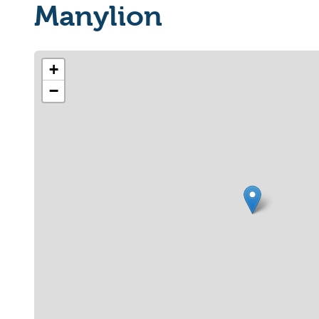
Manylion
+
−