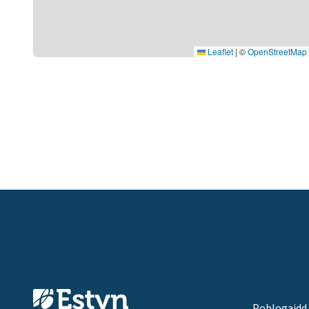
Leaflet
|
©
OpenStreetMap
Poblogaidd