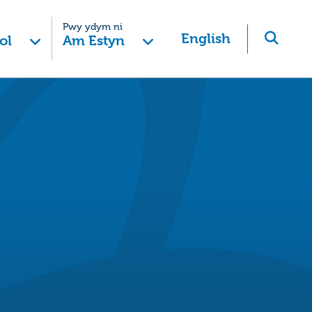
Pwy ydym ni
English
ol
Am Estyn