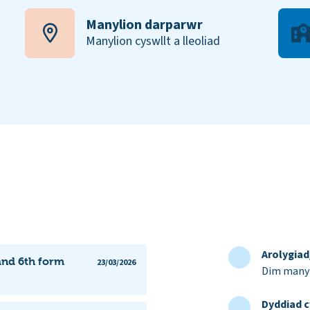
Manylion darparwr
Manylion cyswllt a lleoliad
Arolygia
and 6th form
23/03/2026
Dim manyl
Dyddiad c