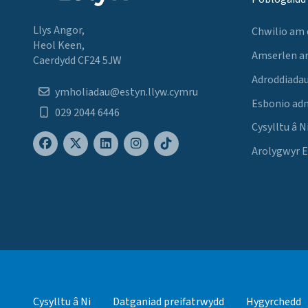
Llys Angor,
Chwilio am
Heol Keen,
Amserlen a
Caerdydd CF24 5JW
Adroddiadau
ymholiadau@estyn.llyw.cymru
Esbonio ad
029 2044 6446
Cysylltu â N
Arolygwyr 
Cysylltu â Ni
Datganiad preifatrwydd
Hygyrchedd