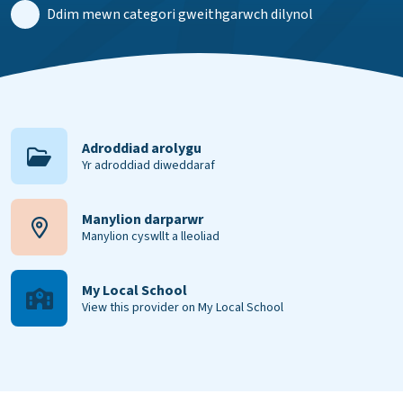
Ddim mewn categori gweithgarwch dilynol
Adroddiad arolygu
Yr adroddiad diweddaraf
Manylion darparwr
Manylion cyswllt a lleoliad
My Local School
View this provider on My Local School