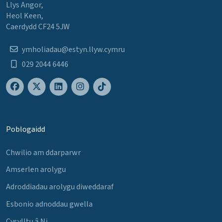
Llys Angor,
Heol Keen,
Caerdydd CF24 5JW
ymholiadau@estyn.llyw.cymru
029 2044 6446
Poblogaidd
Chwilio am ddarparwr
Amserlen arolygu
Adroddiadau arolygu diweddaraf
Esbonio adnoddau gwella
Cysylltu â Ni