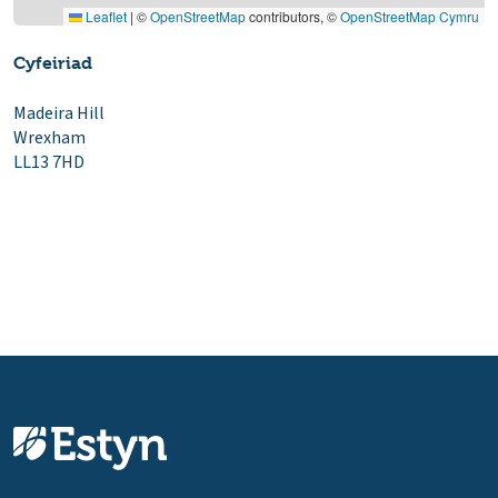
Leaflet
|
©
OpenStreetMap
contributors, ©
OpenStreetMap Cymru
Cyfeiriad
Madeira Hill
Wrexham
LL13 7HD