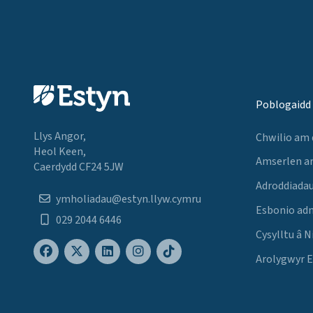
Poblogaidd
Llys Angor,
Chwilio am
Heol Keen,
Amserlen a
Caerdydd CF24 5JW
Adroddiadau
ymholiadau@estyn.llyw.cymru
Esbonio ad
029 2044 6446
Cysylltu â N
Arolygwyr 