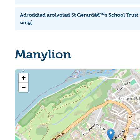
Adroddiad arolygiad St Gerardâ€™s School Trust
unig)
Manylion
+
−