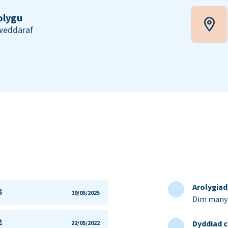
olygu
iweddaraf
Arolygia
5
19/05/2025
Dim manyl
2
Dyddiad c
22/05/2022