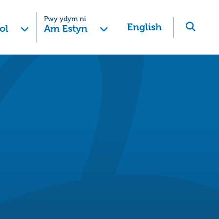
Pwy ydym ni
English
ol
Am Estyn