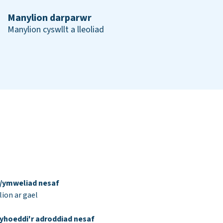
Manylion darparwr
Manylion cyswllt a lleoliad
d/ymweliad nesaf
ion ar gael
yhoeddi'r adroddiad nesaf