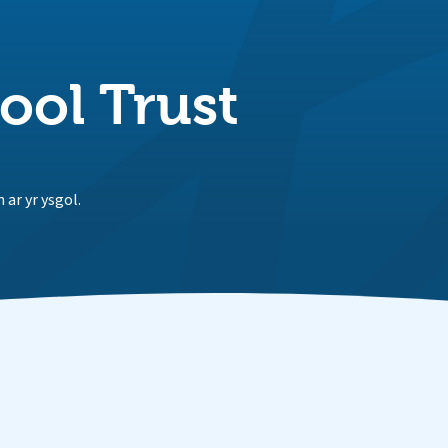
ool Trust
ar yr ysgol.