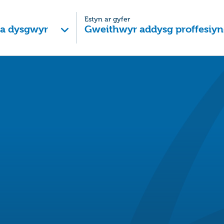
Estyn ar gyfer
 a dysgwyr
Gweithwyr addysg proffesiyn