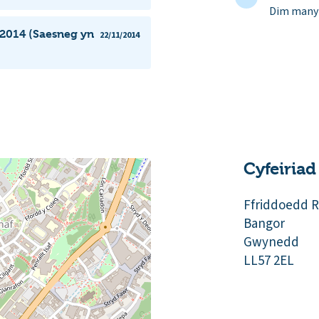
Dim manyl
 2014 (Saesneg yn
22/11/2014
Cyfeiriad
Ffriddoedd 
Bangor
Gwynedd
LL57 2EL