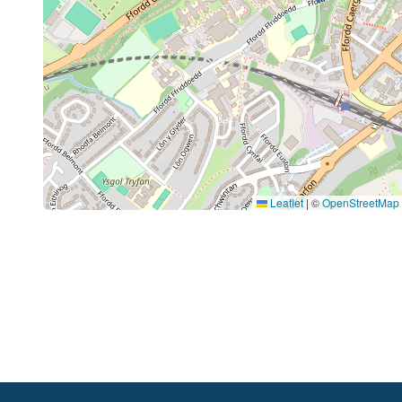
Leaflet
|
©
OpenStreetMap