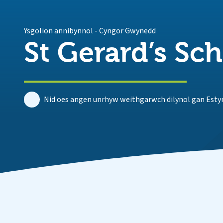
Ysgolion annibynnol
-
Cyngor Gwynedd
St Gerard’s Sch
Nid oes angen unrhyw weithgarwch dilynol gan Estyn 