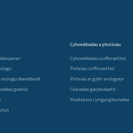
Cyhoeddiadau a pholisïau
 ddarparwr
Cyhoeddiadau corfforaethol
rolygu
Polisïau corfforaethol
 arolygu diweddaraf
Polisïau ar gyfer arolygwyr
noddau gwella
Ceisiadau gwybodaeth
i
Ymatebion i ymgynghoriadau
Estyn