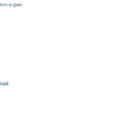
ion ar gael
Road