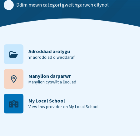
Ddim mewn categori gweithgarwch dilynol
Adroddiad arolygu
Yr adroddiad diweddaraf
Manylion darparwr
Manylion cyswllt a lleoliad
My Local School
View this provider on My Local School