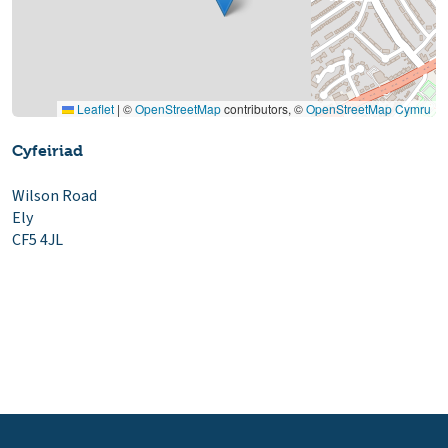
Leaflet
|
©
OpenStreetMap
contributors, ©
OpenStreetMap Cymru
Cyfeiriad
Wilson Road
Ely
CF5 4JL