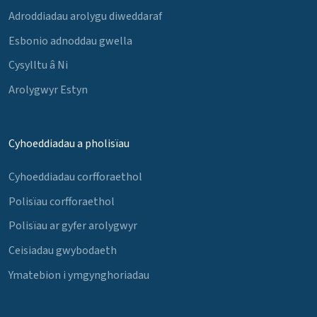
Adroddiadau arolygu diweddaraf
Esbonio adnoddau gwella
Cysylltu â Ni
Arolygwyr Estyn
Cyhoeddiadau a pholisïau
Cyhoeddiadau corfforaethol
Polisïau corfforaethol
Polisïau ar gyfer arolygwyr
Ceisiadau gwybodaeth
Ymatebion i ymgynghoriadau