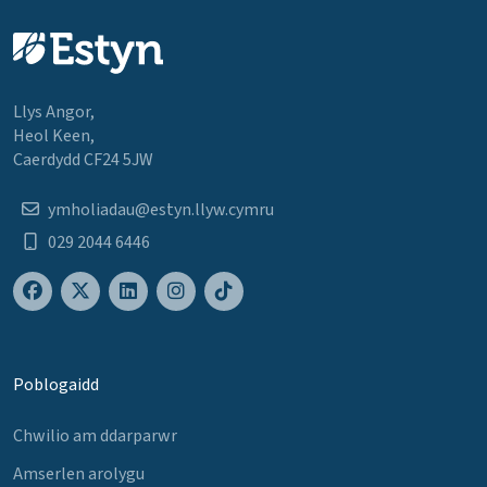
Llys Angor,
Heol Keen,
Caerdydd CF24 5JW
ymholiadau@estyn.llyw.cymru
029 2044 6446
Poblogaidd
Chwilio am ddarparwr
Amserlen arolygu