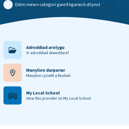
Ddim mewn categori gweithgarwch dilynol
Adroddiad arolygu
Yr adroddiad diweddaraf
Manylion darparwr
Manylion cyswllt a lleoliad
My Local School
View this provider on My Local School