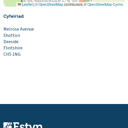
Leaflet
|
©
OpenStreetMap
contributors, ©
OpenStreetMap Cymru
Cyfeiriad
Melrose Avenue
Shotton
Deeside
Flintshire
CH5 1NG