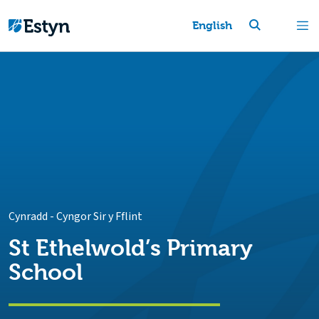
English
Cynradd
-
Cyngor Sir y Fflint
St Ethelwold’s Primary
School