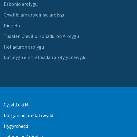
Esbonio arolygu
Chwilio am arweiniad arolygu
Diogelu
Tudalen Chwilio Holiaduron Arolygu
Holiaduron arolygu
Datblygu ein trefniadau arolygu newydd
Cysylltu â Ni
Datganiad preifatrwydd
Hygyrchedd
Telerau ac Amodau