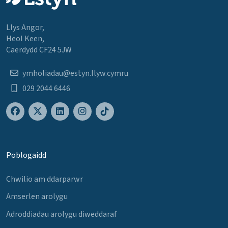
Llys Angor,
Heol Keen,
Caerdydd CF24 5JW
ymholiadau@estyn.llyw.cymru
029 2044 6446
Poblogaidd
Chwilio am ddarparwr
Amserlen arolygu
Adroddiadau arolygu diweddaraf