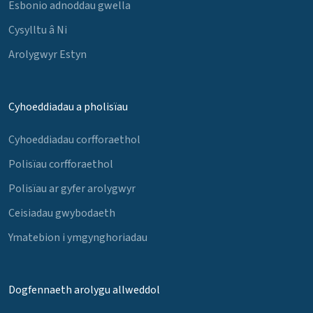
Esbonio adnoddau gwella
Cysylltu â Ni
Arolygwyr Estyn
Cyhoeddiadau a pholisïau
Cyhoeddiadau corfforaethol
Polisïau corfforaethol
Polisïau ar gyfer arolygwyr
Ceisiadau gwybodaeth
Ymatebion i ymgynghoriadau
Dogfennaeth arolygu allweddol