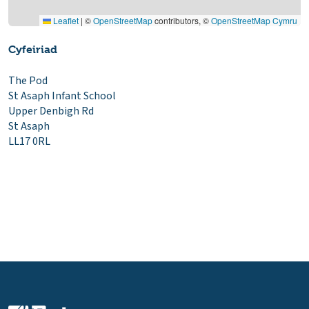
Leaflet
|
©
OpenStreetMap
contributors, ©
OpenStreetMap Cymru
Cyfeiriad
The Pod
St Asaph Infant School
Upper Denbigh Rd
St Asaph
LL17 0RL