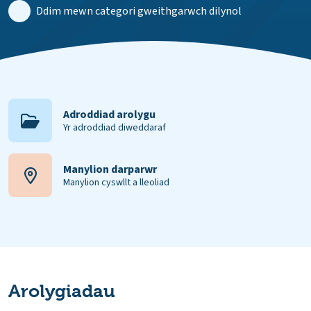
Ddim mewn categori gweithgarwch dilynol
Adroddiad arolygu
Yr adroddiad diweddaraf
Manylion darparwr
Manylion cyswllt a lleoliad
Arolygiadau