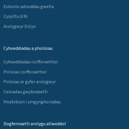
Esbonio adnoddau gwella
Cysylltu â Ni
Arolygwyr Estyn
Cyhoeddiadau a pholisïau
Cyhoeddiadau corfforaethol
Polisïau corfforaethol
Polisïau ar gyfer arolygwyr
Ceisiadau gwybodaeth
Ymatebion i ymgynghoriadau
Dogfennaeth arolygu allweddol