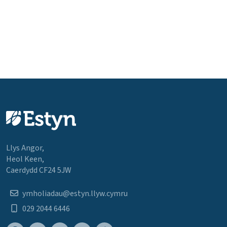
Llys Angor,
Heol Keen,
Caerdydd CF24 5JW
ymholiadau@estyn.llyw.cymru
029 2044 6446