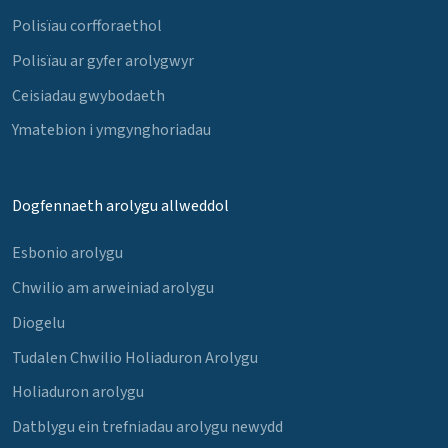
Polisïau corfforaethol
Polisïau ar gyfer arolygwyr
Ceisiadau gwybodaeth
Ymatebion i ymgynghoriadau
Dogfennaeth arolygu allweddol
Esbonio arolygu
Chwilio am arweiniad arolygu
Diogelu
Tudalen Chwilio Holiaduron Arolygu
Holiaduron arolygu
Datblygu ein trefniadau arolygu newydd