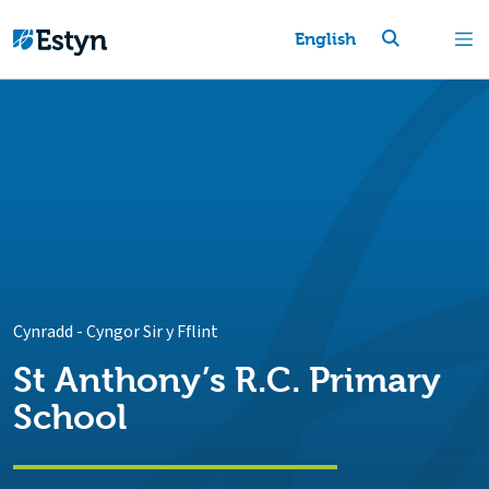
English
Cynradd
-
Cyngor Sir y Fflint
St Anthony’s R.C. Primary
School