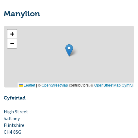
Manylion
+
−
Leaflet
|
©
OpenStreetMap
contributors, ©
OpenStreetMap Cymru
Cyfeiriad
High Street
Saltney
Flintshire
CH4 8SG