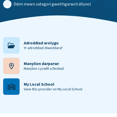
Ddim mewn categori gweithgarwch dilynol
Adroddiad arolygu
Yr adroddiad diweddaraf
Manylion darparwr
Manylion cyswllt a lleoliad
My Local School
View this provider on My Local School