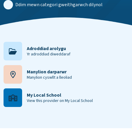
Ddim mewn categori gweithgarwch dilynol
Adroddiad arolygu
Yr adroddiad diweddaraf
Manylion darparwr
Manylion cyswllt a lleoliad
My Local School
View this provider on My Local School