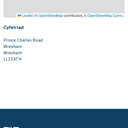
Leaflet
|
©
OpenStreetMap
contributors, ©
OpenStreetMap Cymru
Cyfeiriad
Prince Charles Road
Wrexham
Wrexham
LL13 8TH