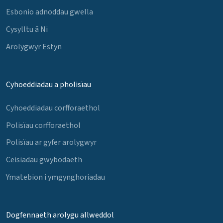
Esbonio adnoddau gwella
Cysylltu â Ni
Arolygwyr Estyn
Cyhoeddiadau a pholisïau
Cyhoeddiadau corfforaethol
Polisïau corfforaethol
Polisïau ar gyfer arolygwyr
Ceisiadau gwybodaeth
Ymatebion i ymgynghoriadau
Dogfennaeth arolygu allweddol