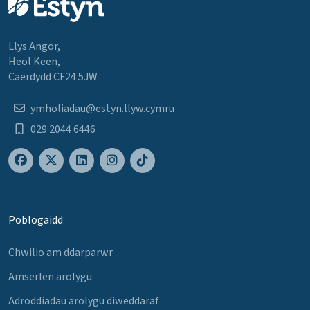
Llys Angor,
Heol Keen,
Caerdydd CF24 5JW
ymholiadau@estyn.llyw.cymru
029 2044 6446
Poblogaidd
Chwilio am ddarparwr
Amserlen arolygu
Adroddiadau arolygu diweddaraf