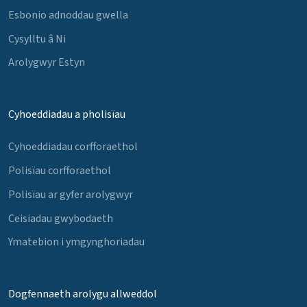
Esbonio adnoddau gwella
Cysylltu â Ni
Arolygwyr Estyn
Cyhoeddiadau a pholisïau
Cyhoeddiadau corfforaethol
Polisïau corfforaethol
Polisïau ar gyfer arolygwyr
Ceisiadau gwybodaeth
Ymatebion i ymgynghoriadau
Dogfennaeth arolygu allweddol