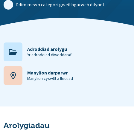
Ddim mewn categori gweithgarwch dilynol
Adroddiad arolygu
Yr adroddiad diweddaraf
Manylion darparwr
Manylion cyswllt a lleoliad
Arolygiadau