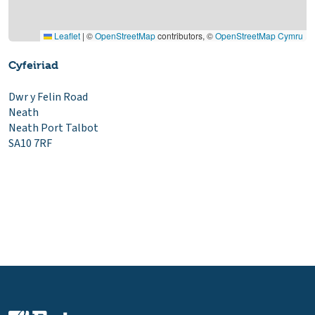
Leaflet
|
©
OpenStreetMap
contributors, ©
OpenStreetMap Cymru
Cyfeiriad
Dwr y Felin Road
Neath
Neath Port Talbot
SA10 7RF