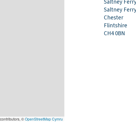
Saltney Ferr
Saltney Ferr
Chester
Flintshire
CH4 0BN
contributors, ©
OpenStreetMap Cymru