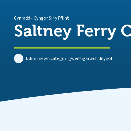
Cynradd
-
Cyngor Sir y Fflint
Saltney Ferry C
Ddim mewn categori gweithgarwch dilynol