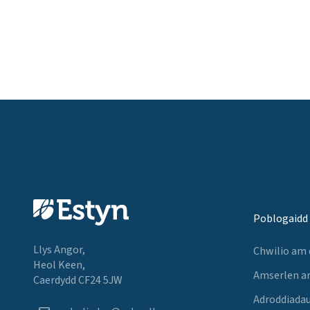
Poblogaidd
Llys Angor,
Chwilio am
Heol Keen,
Amserlen a
Caerdydd CF24 5JW
Adroddiadau