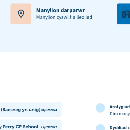
Manylion darparwr
Manylion cyswllt a lleoliad
Arolygia
 (Saesneg yn unig)
01/02/2024
Dim manyl
y Ferry CP School
Dyddiad c
22/09/2022