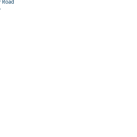
y Road
y