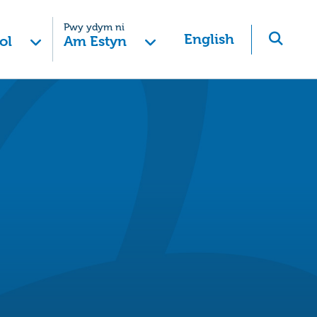
Pwy ydym ni
English
ol
Am Estyn