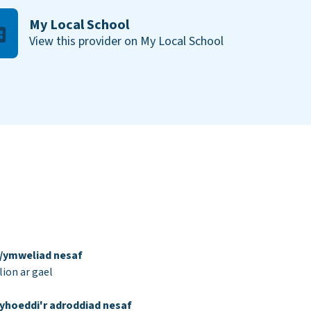
My Local School
View this provider on My Local School
d/ymweliad nesaf
ion ar gael
yhoeddi'r adroddiad nesaf