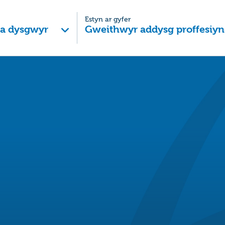
Estyn ar gyfer
 a dysgwyr
Gweithwyr addysg proffesiyn