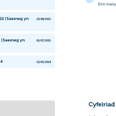
Dim manyl
22 (Saesneg yn
22/09/2022
 (Saesneg yn
01/07/2015
14
22/01/2014
Cyfeiriad