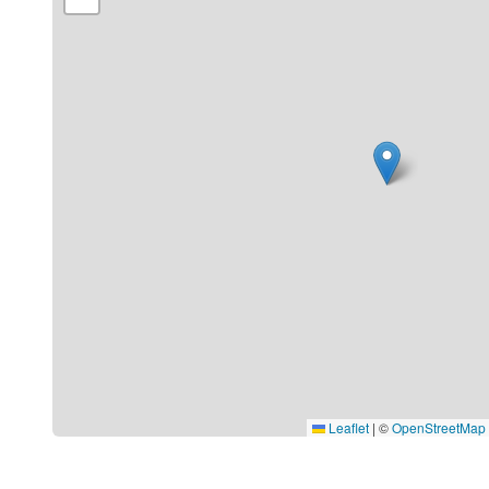
Leaflet
|
©
OpenStreetMap