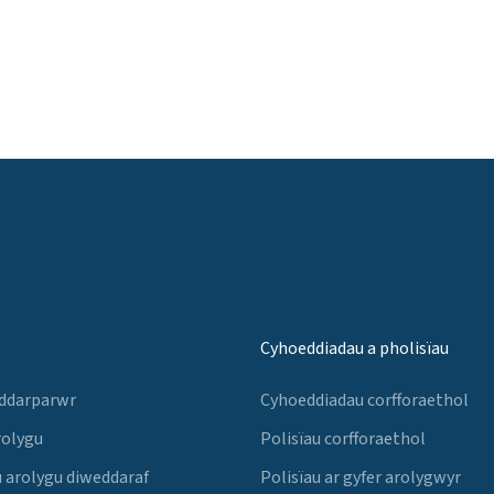
Cyhoeddiadau a pholisïau
 ddarparwr
Cyhoeddiadau corfforaethol
rolygu
Polisïau corfforaethol
 arolygu diweddaraf
Polisïau ar gyfer arolygwyr