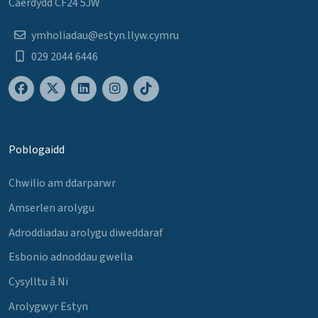
Caerdydd CF24 5JW
ymholiadau@estyn.llyw.cymru
029 2044 6446
Poblogaidd
Chwilio am ddarparwr
Amserlen arolygu
Adroddiadau arolygu diweddaraf
Esbonio adnoddau gwella
Cysylltu â Ni
Arolygwyr Estyn