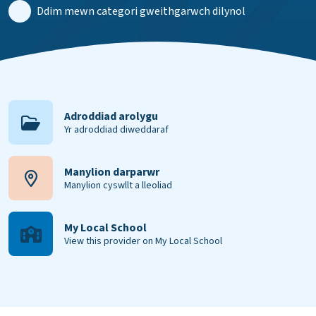
Ddim mewn categori gweithgarwch dilynol
Adroddiad arolygu
Yr adroddiad diweddaraf
Manylion darparwr
Manylion cyswllt a lleoliad
My Local School
View this provider on My Local School