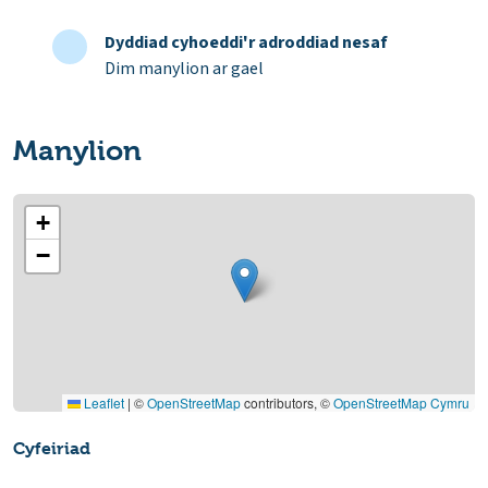
Dyddiad cyhoeddi'r adroddiad nesaf
Dim manylion ar gael
Manylion
+
−
Leaflet
|
©
OpenStreetMap
contributors, ©
OpenStreetMap Cymru
Cyfeiriad