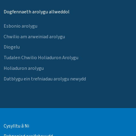
Dogfennaeth arolygu allweddol
Esbonio arolygu
Chwilio am arweiniad arolygu
Diogelu
Tudalen Chwilio Holiaduron Arolygu
Holiaduron arolygu
Datblygu ein trefniadau arolygu newydd
Cysylltu â Ni