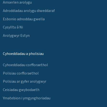
Amserlen arolygu
Adroddiadau arolygu diweddaraf
Esbonio adnoddau gwella
Cysylltu â Ni
Arolygwyr Estyn
Cyhoeddiadau a pholisïau
Cyhoeddiadau corfforaethol
Polisïau corfforaethol
Polisïau ar gyfer arolygwyr
Ceisiadau gwybodaeth
Ymatebion i ymgynghoriadau