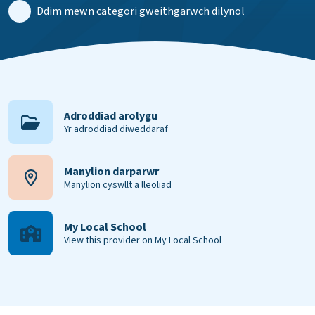
Ddim mewn categori gweithgarwch dilynol
Adroddiad arolygu
Yr adroddiad diweddaraf
Manylion darparwr
Manylion cyswllt a lleoliad
My Local School
View this provider on My Local School