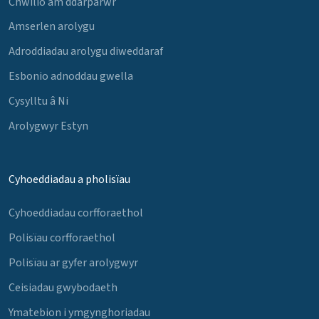
Chwilio am ddarparwr
Amserlen arolygu
Adroddiadau arolygu diweddaraf
Esbonio adnoddau gwella
Cysylltu â Ni
Arolygwyr Estyn
Cyhoeddiadau a pholisïau
Cyhoeddiadau corfforaethol
Polisïau corfforaethol
Polisïau ar gyfer arolygwyr
Ceisiadau gwybodaeth
Ymatebion i ymgynghoriadau