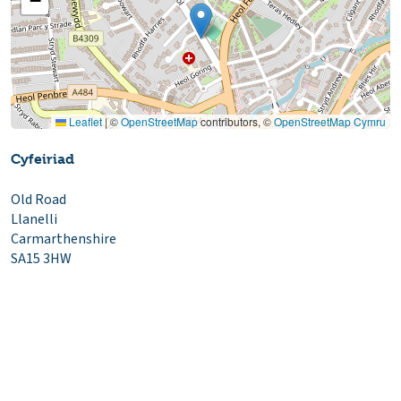
−
Leaflet
|
©
OpenStreetMap
contributors, ©
OpenStreetMap Cymru
Cyfeiriad
Old Road
Llanelli
Carmarthenshire
SA15 3HW