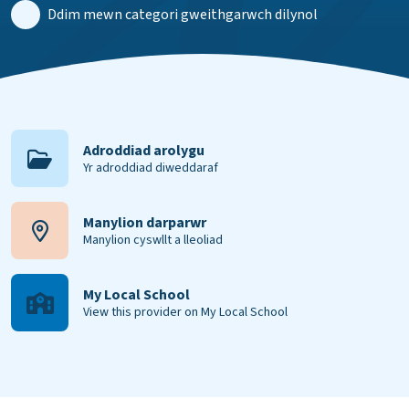
Ddim mewn categori gweithgarwch dilynol
Adroddiad arolygu
Yr adroddiad diweddaraf
Manylion darparwr
Manylion cyswllt a lleoliad
My Local School
View this provider on My Local School