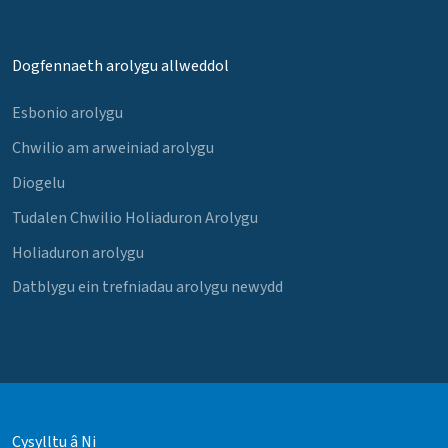
Dogfennaeth arolygu allweddol
Esbonio arolygu
Chwilio am arweiniad arolygu
Diogelu
Tudalen Chwilio Holiaduron Arolygu
Holiaduron arolygu
Datblygu ein trefniadau arolygu newydd
Cysylltu â Ni