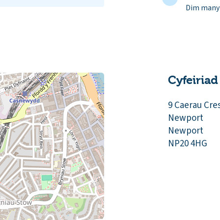
Dim manyl
Cyfeiriad
9 Caerau Cre
Newport
Newport
NP20 4HG