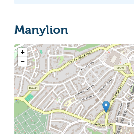
Manylion
+
−