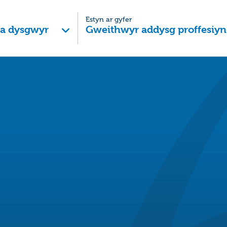
Estyn ar gyfer
 a dysgwyr
Gweithwyr addysg proffesiyn