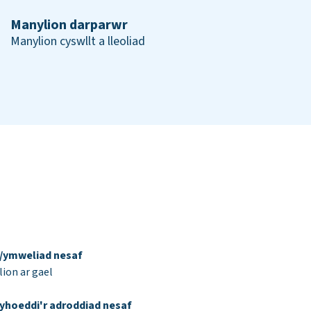
Manylion darparwr
Manylion cyswllt a lleoliad
d/ymweliad nesaf
ion ar gael
yhoeddi'r adroddiad nesaf