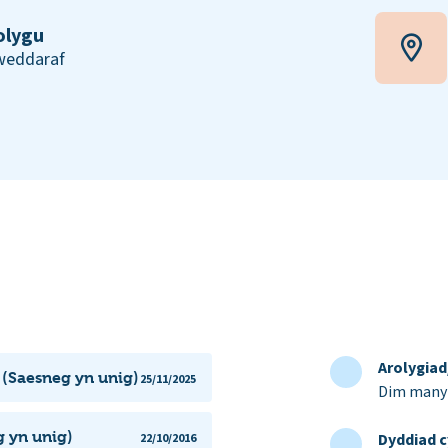
olygu
iweddaraf
Arolygia
 (Saesneg yn unig)
25/11/2025
Dim manyl
 yn unig)
Dyddiad c
22/10/2016