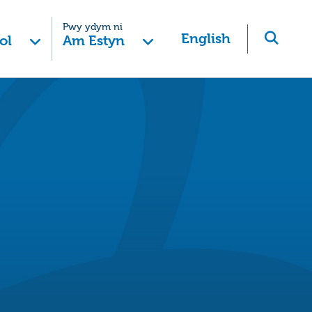
Pwy ydym ni
English
ol
Am Estyn