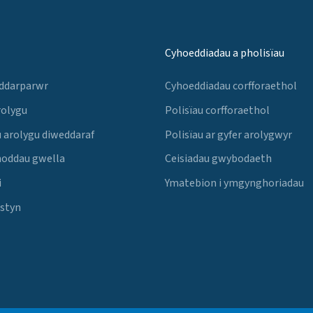
Cyhoeddiadau a pholisïau
 ddarparwr
Cyhoeddiadau corfforaethol
rolygu
Polisïau corfforaethol
 arolygu diweddaraf
Polisïau ar gyfer arolygwyr
noddau gwella
Ceisiadau gwybodaeth
i
Ymatebion i ymgynghoriadau
Estyn