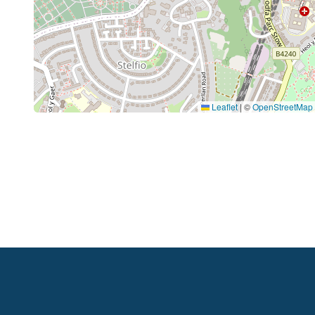
Leaflet
|
©
OpenStreetMap