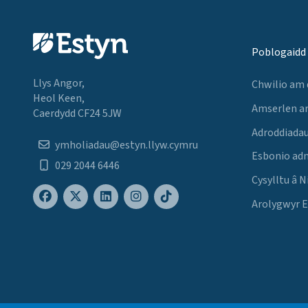
Poblogaidd
Llys Angor,
Chwilio am
Heol Keen,
Amserlen a
Caerdydd CF24 5JW
Adroddiadau
ymholiadau@estyn.llyw.cymru
Esbonio ad
029 2044 6446
Cysylltu â N
Arolygwyr 