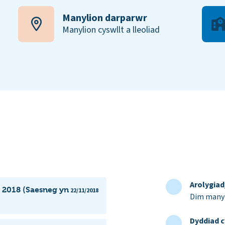
Manylion darparwr
Manylion cyswllt a lleoliad
Arolygia
 2018 (Saesneg yn
22/11/2018
Dim manyl
Dyddiad c