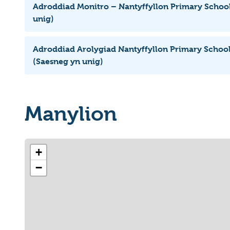
Adroddiad Monitro – Nantyffyllon Primary Schoo
unig)
Adroddiad Arolygiad Nantyffyllon Primary Schoo
(Saesneg yn unig)
Manylion
+
−