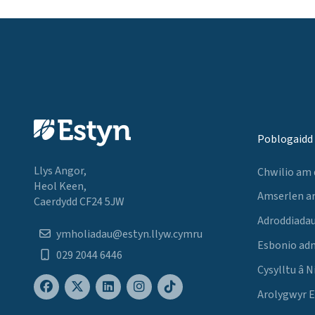
Poblogaidd
Llys Angor,
Chwilio am
Heol Keen,
Amserlen a
Caerdydd CF24 5JW
Adroddiadau
ymholiadau@estyn.llyw.cymru
Esbonio ad
029 2044 6446
Cysylltu â N
Arolygwyr 