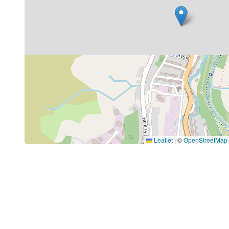
Leaflet
|
©
OpenStreetMap