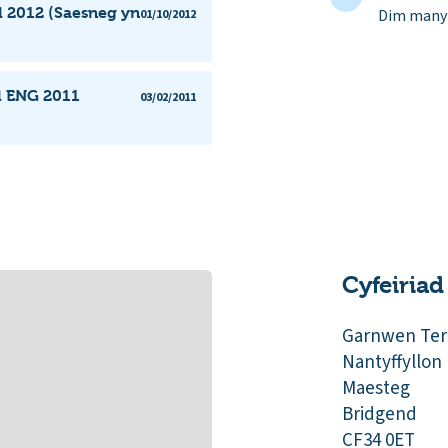
l 2012 (Saesneg yn
Dim manyl
01/10/2012
l ENG 2011
03/02/2011
Cyfeiriad
Garnwen Ter
Nantyffyllon
Maesteg
Bridgend
CF34 0ET