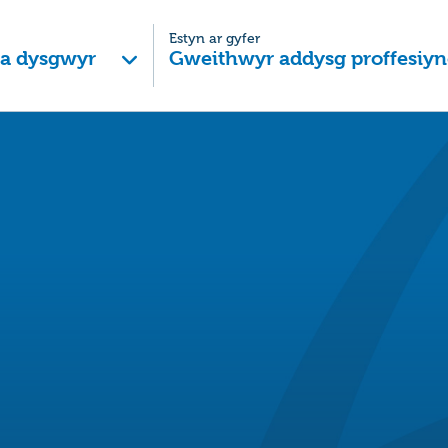
Estyn ar gyfer
 a dysgwyr
Gweithwyr addysg proffesiyn