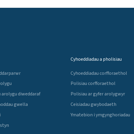
Cyhoeddiadau a pholisïau
 ddarparwr
Cyhoeddiadau corfforaethol
rolygu
Polisïau corfforaethol
 arolygu diweddaraf
Polisïau ar gyfer arolygwyr
noddau gwella
Ceisiadau gwybodaeth
i
Ymatebion i ymgynghoriadau
Estyn