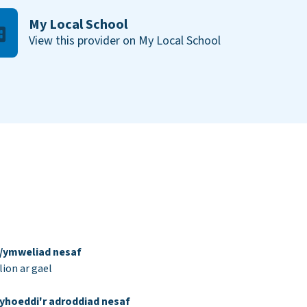
My Local School
View this provider on My Local School
d/ymweliad nesaf
ion ar gael
yhoeddi'r adroddiad nesaf