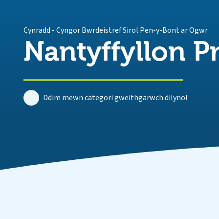
Cynradd
-
Cyngor Bwrdeistref Sirol Pen-y-Bont ar Ogwr
Nantyffyllon P
Ddim mewn categori gweithgarwch dilynol