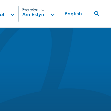
Pwy ydym ni
English
ol
Am Estyn