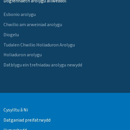
Dogfennaeth arolygu allweddol
Esbonio arolygu
Chwilio am arweiniad arolygu
Diogelu
Tudalen Chwilio Holiaduron Arolygu
Holiaduron arolygu
Datblygu ein trefniadau arolygu newydd
Cysylltu â Ni
Datganiad preifatrwydd