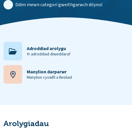
Ddim mewn categori gweithgarwch dilynol
Adroddiad arolygu
Yr adroddiad diweddaraf
Manylion darparwr
Manylion cyswllt a lleoliad
Arolygiadau