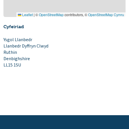
Leaflet
|
©
OpenStreetMap
contributors, ©
OpenStreetMap Cymru
Cyfeiriad
Ysgol Llanbedr
Llanbedr Dyffryn Clwyd
Ruthin
Denbighshire
LL15 1SU