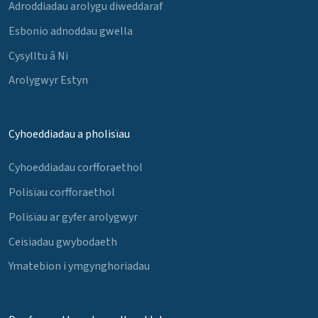
Adroddiadau arolygu diweddaraf
Esbonio adnoddau gwella
Cysylltu â Ni
Arolygwyr Estyn
Cyhoeddiadau a pholisïau
Cyhoeddiadau corfforaethol
Polisïau corfforaethol
Polisïau ar gyfer arolygwyr
Ceisiadau gwybodaeth
Ymatebion i ymgynghoriadau