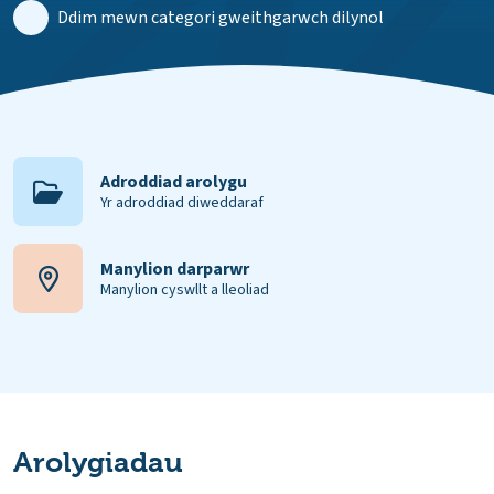
Ddim mewn categori gweithgarwch dilynol
Adroddiad arolygu
Yr adroddiad diweddaraf
Manylion darparwr
Manylion cyswllt a lleoliad
Arolygiadau