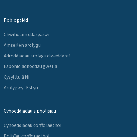
Poblogaidd
Chwilio am ddarparwr
Amserlen arolygu
Adroddiadau arolygu diweddaraf
Esbonio adnoddau gwella
Cysylltu â Ni
Arolygwyr Estyn
Cyhoeddiadau a pholisïau
Cyhoeddiadau corfforaethol
Polisïau corfforaethol