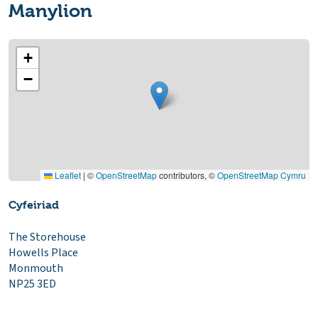
Manylion
+
−
Leaflet
|
©
OpenStreetMap
contributors, ©
OpenStreetMap Cymru
Cyfeiriad
The Storehouse
Howells Place
Monmouth
NP25 3ED