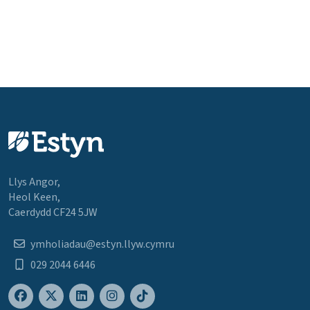
Llys Angor,
Heol Keen,
Caerdydd CF24 5JW
ymholiadau@estyn.llyw.cymru
029 2044 6446