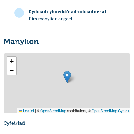
Dyddiad cyhoeddi'r adroddiad nesaf
Dim manylion ar gael
Manylion
+
−
Leaflet
|
©
OpenStreetMap
contributors, ©
OpenStreetMap Cymru
Cyfeiriad