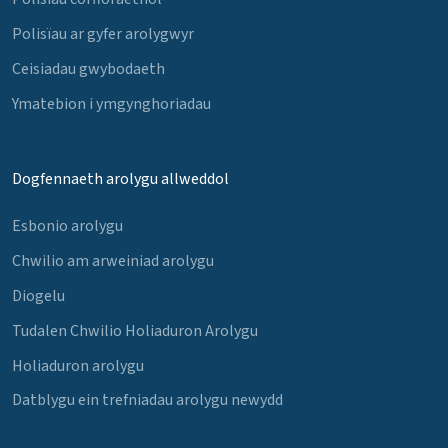
Polisïau ar gyfer arolygwyr
Ceisiadau gwybodaeth
Ymatebion i ymgynghoriadau
Dogfennaeth arolygu allweddol
Esbonio arolygu
Chwilio am arweiniad arolygu
Diogelu
Tudalen Chwilio Holiaduron Arolygu
Holiaduron arolygu
Datblygu ein trefniadau arolygu newydd