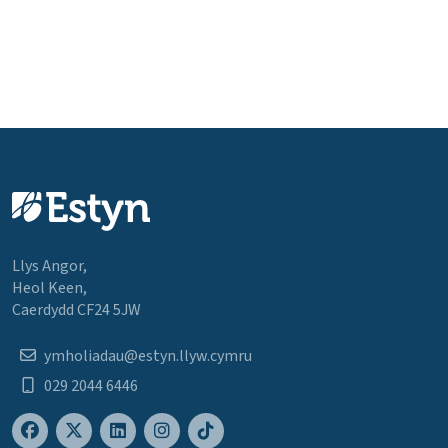
Llys Angor,
Heol Keen,
Caerdydd CF24 5JW
ymholiadau@estyn.llyw.cymru
029 2044 6446