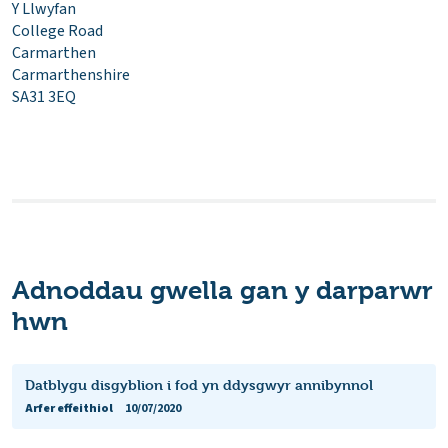
Y Llwyfan
College Road
Carmarthen
Carmarthenshire
SA31 3EQ
Adnoddau gwella gan y darparwr
hwn
Datblygu disgyblion i fod yn ddysgwyr annibynnol
Arfer effeithiol
10/07/2020