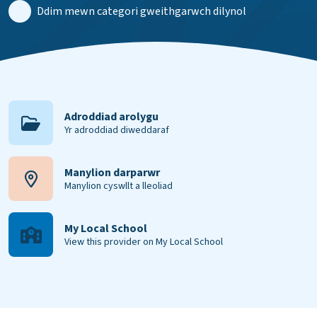
Ddim mewn categori gweithgarwch dilynol
Adroddiad arolygu
Yr adroddiad diweddaraf
Manylion darparwr
Manylion cyswllt a lleoliad
My Local School
View this provider on My Local School