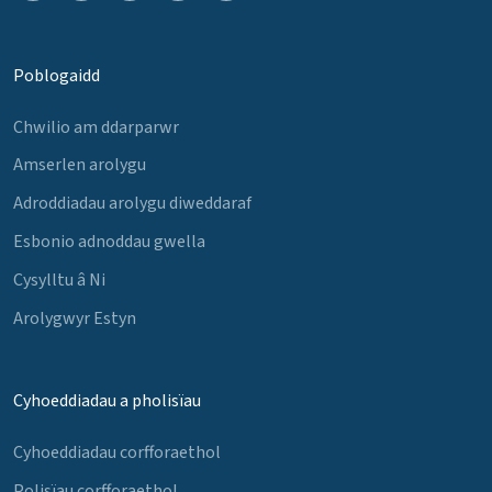
Poblogaidd
Chwilio am ddarparwr
Amserlen arolygu
Adroddiadau arolygu diweddaraf
Esbonio adnoddau gwella
Cysylltu â Ni
Arolygwyr Estyn
Cyhoeddiadau a pholisïau
Cyhoeddiadau corfforaethol
Polisïau corfforaethol