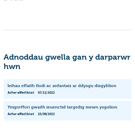
Adnoddau gwella gan y darparwr
hwn
leihau effaith tlodi ac anfantais ar ddysgu disgyblion
Arfer effeithiol
07/11/2022
Ymgorffori gwaith ieuenctid targedig mewn ysgolion
Arfer effeithiol
15/09/2022