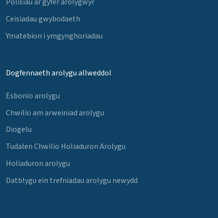
Polisïau ar gyfer arolygwyr
Ceisiadau gwybodaeth
Ymatebion i ymgynghoriadau
Dogfennaeth arolygu allweddol
Esbonio arolygu
Chwilio am arweiniad arolygu
Diogelu
Tudalen Chwilio Holiaduron Arolygu
Holiaduron arolygu
Datblygu ein trefniadau arolygu newydd