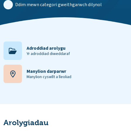
Ddim mewn categori gweithgarwch dilynol
Adroddiad arolygu
Yr adroddiad diweddaraf
Manylion darparwr
Manylion cyswllt a lleoliad
Arolygiadau