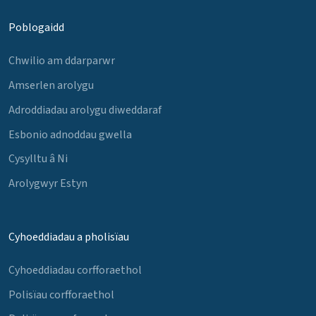
Poblogaidd
Chwilio am ddarparwr
Amserlen arolygu
Adroddiadau arolygu diweddaraf
Esbonio adnoddau gwella
Cysylltu â Ni
Arolygwyr Estyn
Cyhoeddiadau a pholisïau
Cyhoeddiadau corfforaethol
Polisïau corfforaethol