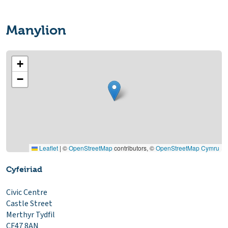
Manylion
+
−
Leaflet
|
©
OpenStreetMap
contributors, ©
OpenStreetMap Cymru
Cyfeiriad
Civic Centre
Castle Street
Merthyr Tydfil
CF47 8AN