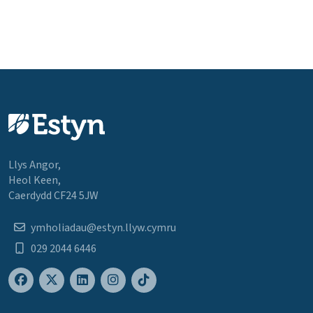
Llys Angor,
Heol Keen,
Caerdydd CF24 5JW
ymholiadau@estyn.llyw.cymru
029 2044 6446