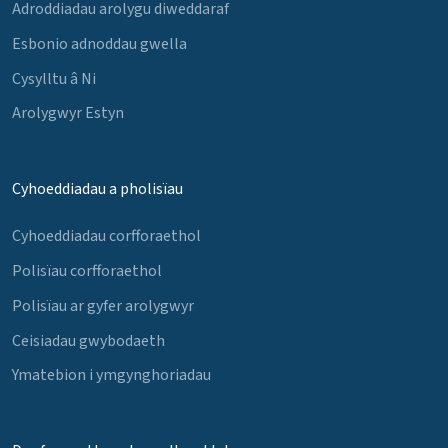
Adroddiadau arolygu diweddaraf
Esbonio adnoddau gwella
Cysylltu â Ni
Arolygwyr Estyn
Cyhoeddiadau a pholisïau
Cyhoeddiadau corfforaethol
Polisïau corfforaethol
Polisïau ar gyfer arolygwyr
Ceisiadau gwybodaeth
Ymatebion i ymgynghoriadau