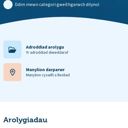
Ddim mewn categori gweithgarwch dilynol
Adroddiad arolygu
Yr adroddiad diweddaraf
Manylion darparwr
Manylion cyswllt a lleoliad
Arolygiadau