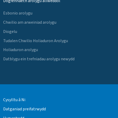
Dogfennaeth arolygu allweddol
Esbonio arolygu
Chwilio am arweiniad arolygu
Diogelu
Tudalen Chwilio Holiaduron Arolygu
Holiaduron arolygu
Datblygu ein trefniadau arolygu newydd
Cysylltu â Ni
Datganiad preifatrwydd