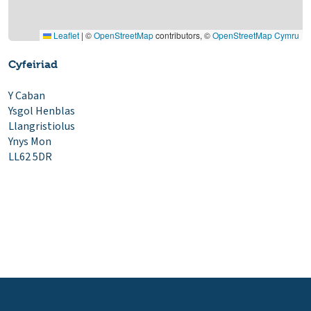
Leaflet
|
©
OpenStreetMap
contributors, ©
OpenStreetMap Cymru
Cyfeiriad
Y Caban
Ysgol Henblas
Llangristiolus
Ynys Mon
LL62 5DR