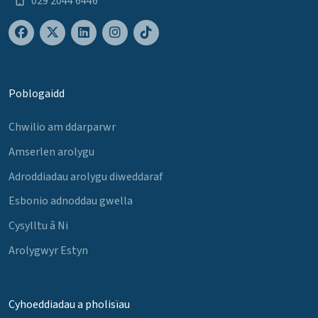
029 2044 6446
Poblogaidd
Chwilio am ddarparwr
Amserlen arolygu
Adroddiadau arolygu diweddaraf
Esbonio adnoddau gwella
Cysylltu â Ni
Arolygwyr Estyn
Cyhoeddiadau a pholisïau