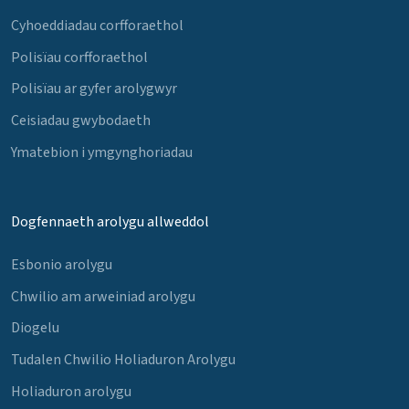
Cyhoeddiadau corfforaethol
Polisïau corfforaethol
Polisïau ar gyfer arolygwyr
Ceisiadau gwybodaeth
Ymatebion i ymgynghoriadau
Dogfennaeth arolygu allweddol
Esbonio arolygu
Chwilio am arweiniad arolygu
Diogelu
Tudalen Chwilio Holiaduron Arolygu
Holiaduron arolygu