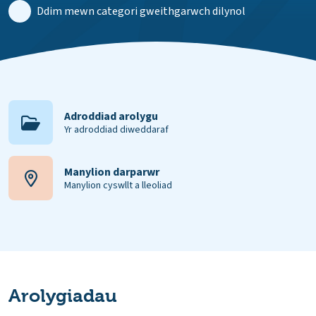
Ddim mewn categori gweithgarwch dilynol
Adroddiad arolygu
Yr adroddiad diweddaraf
Manylion darparwr
Manylion cyswllt a lleoliad
Arolygiadau