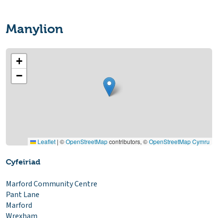
Manylion
+
−
Leaflet
|
©
OpenStreetMap
contributors, ©
OpenStreetMap Cymru
Cyfeiriad
Marford Community Centre
Pant Lane
Marford
Wrexham