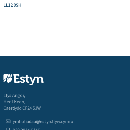
LL12 8SH
Llys Angor,
Heol Keen,
Caerdydd CF24 5JW
ymholiadau@estyn.llyw.cymru