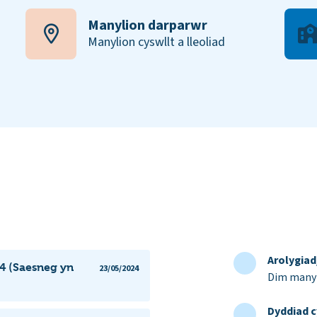
Manylion darparwr
Manylion cyswllt a lleoliad
Arolygia
4 (Saesneg yn
23/05/2024
Dim manyl
Dyddiad c