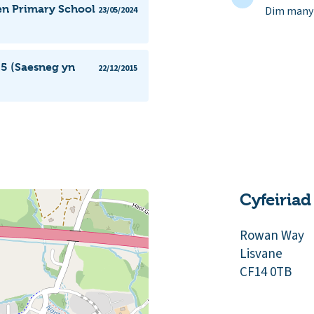
en Primary School
Dim manyl
23/05/2024
15 (Saesneg yn
22/12/2015
Cyfeiriad
Rowan Way
Lisvane
CF14 0TB