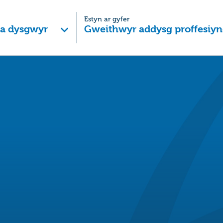
Estyn ar gyfer
 a dysgwyr
Gweithwyr addysg proffesiyn