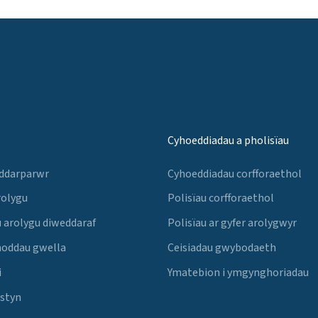
Cyhoeddiadau a pholisïau
 ddarparwr
Cyhoeddiadau corfforaethol
rolygu
Polisïau corfforaethol
 arolygu diweddaraf
Polisïau ar gyfer arolygwyr
noddau gwella
Ceisiadau gwybodaeth
i
Ymatebion i ymgynghoriadau
Estyn