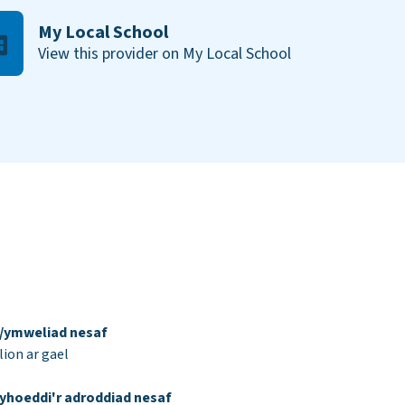
My Local School
View this provider on My Local School
d/ymweliad nesaf
ion ar gael
yhoeddi'r adroddiad nesaf