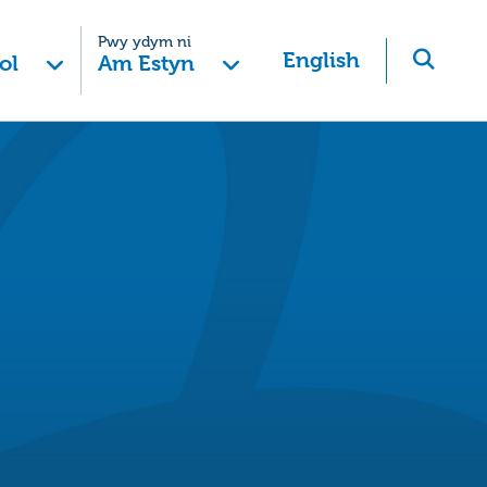
Pwy ydym ni
English
ol
Am Estyn