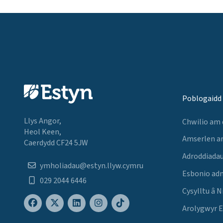
Poblogaidd
Llys Angor,
Chwilio am
Heol Keen,
Amserlen a
Caerdydd CF24 5JW
Adroddiadau
ymholiadau@estyn.llyw.cymru
Esbonio ad
029 2044 6446
Cysylltu â N
Arolygwyr 