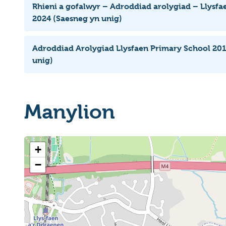
Rhieni a gofalwyr – Adroddiad arolygiad – Llysfa
2024 (Saesneg yn unig)
Adroddiad Arolygiad Llysfaen Primary School 20
unig)
Manylion
+
−