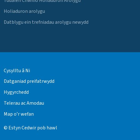
Tudalen Chwilio Holiaduron Arolygu
Holiaduron arolygu
Datblygu ein trefniadau arolygu newydd
Cysylltu â Ni
Datganiad preifatrwydd
Hygyrchedd
Telerau ac Amodau
Map o’r wefan
© Estyn Cedwir pob hawl