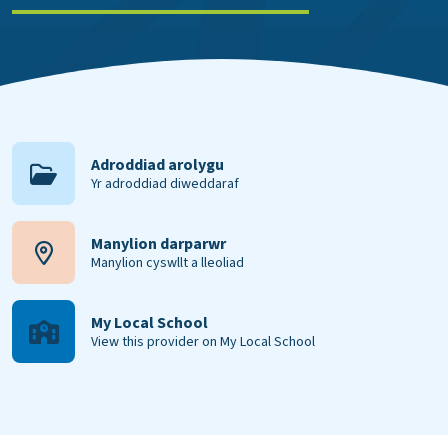
Adroddiad arolygu
Yr adroddiad diweddaraf
Manylion darparwr
Manylion cyswllt a lleoliad
My Local School
View this provider on My Local School