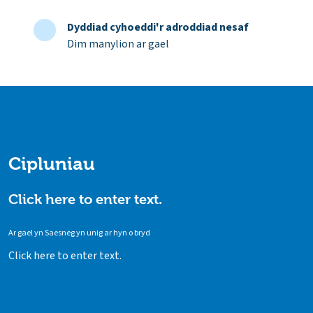
Dyddiad cyhoeddi'r adroddiad nesaf
Dim manylion ar gael
Cipluniau
Click here to enter text.
Ar gael yn Saesneg yn unig ar hyn o bryd
Click here to enter text.