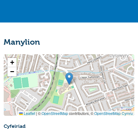
Manylion
+
−
Leaflet
|
©
OpenStreetMap
contributors, ©
OpenStreetMap Cymru
Cyfeiriad