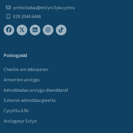
ymholiadau@estyn.llyw.cymru
029 2044 6446
Poblogaidd
Chwilio am ddarparwr
Amserlen arolygu
Adroddiadau arolygu diweddaraf
Esbonio adnoddau gwella
Cysylltu â Ni
Arolygwyr Estyn