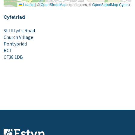
Leaflet
|
©
OpenStreetMap
contributors, ©
OpenStreetMap Cymru
Cyfeiriad
St Illtyd's Road
Church Village
Pontypridd
RCT
CF38 1DB