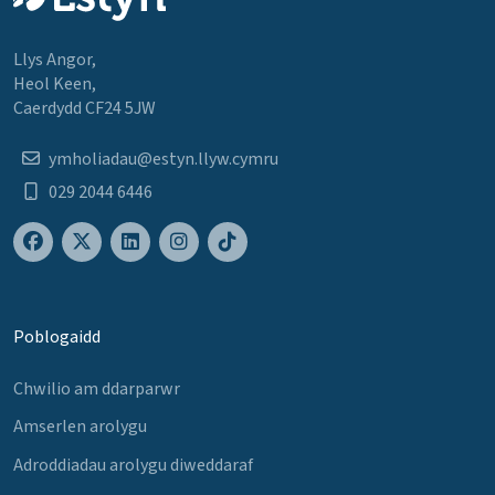
Llys Angor,
Heol Keen,
Caerdydd CF24 5JW
ymholiadau@estyn.llyw.cymru
029 2044 6446
Poblogaidd
Chwilio am ddarparwr
Amserlen arolygu
Adroddiadau arolygu diweddaraf