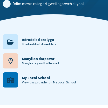
Ddim mewn categori gweithgarwch dilynol
Adroddiad arolygu
Yr adroddiad diweddaraf
Manylion darparwr
Manylion cyswllt a lleoliad
My Local School
View this provider on My Local School