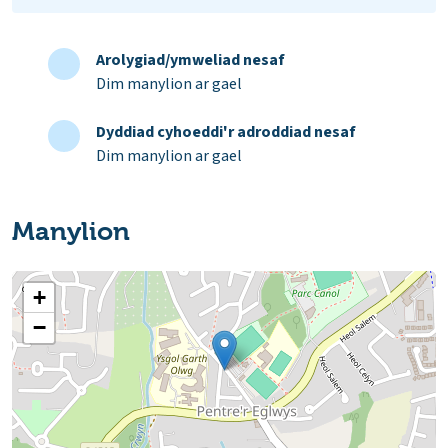
Arolygiad/ymweliad nesaf
Dim manylion ar gael
Dyddiad cyhoeddi'r adroddiad nesaf
Dim manylion ar gael
Manylion
+
−