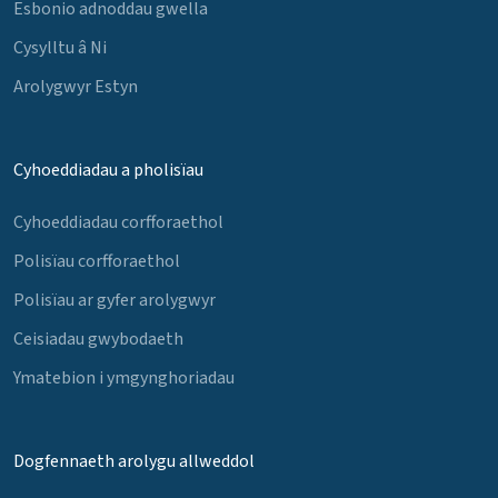
Esbonio adnoddau gwella
Cysylltu â Ni
Arolygwyr Estyn
Cyhoeddiadau a pholisïau
Cyhoeddiadau corfforaethol
Polisïau corfforaethol
Polisïau ar gyfer arolygwyr
Ceisiadau gwybodaeth
Ymatebion i ymgynghoriadau
Dogfennaeth arolygu allweddol