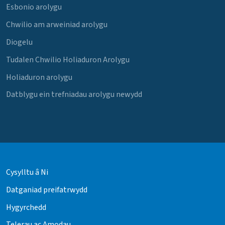
Esbonio arolygu
Chwilio am arweiniad arolygu
Diogelu
Tudalen Chwilio Holiaduron Arolygu
Holiaduron arolygu
Datblygu ein trefniadau arolygu newydd
Cysylltu â Ni
Datganiad preifatrwydd
Hygyrchedd
Telerau ac Amodau