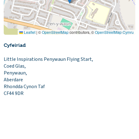
Leaflet
|
©
OpenStreetMap
contributors, ©
OpenStreetMap Cymru
Cyfeiriad
Little Inspirations Penywaun Flying Start,
Coed Glas,
Penywaun,
Aberdare
Rhondda Cynon Taf
CF44 9DR