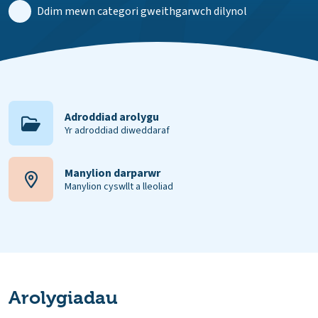
Ddim mewn categori gweithgarwch dilynol
Adroddiad arolygu
Yr adroddiad diweddaraf
Manylion darparwr
Manylion cyswllt a lleoliad
Arolygiadau