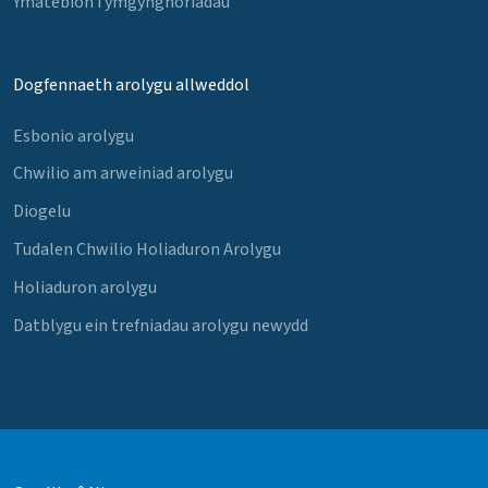
Ymatebion i ymgynghoriadau
Dogfennaeth arolygu allweddol
Esbonio arolygu
Chwilio am arweiniad arolygu
Diogelu
Tudalen Chwilio Holiaduron Arolygu
Holiaduron arolygu
Datblygu ein trefniadau arolygu newydd