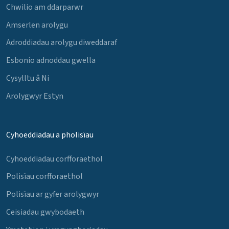
Chwilio am ddarparwr
Amserlen arolygu
Adroddiadau arolygu diweddaraf
Esbonio adnoddau gwella
Cysylltu â Ni
Arolygwyr Estyn
Cyhoeddiadau a pholisïau
Cyhoeddiadau corfforaethol
Polisïau corfforaethol
Polisïau ar gyfer arolygwyr
Ceisiadau gwybodaeth