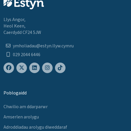
Llys Angor,
Heol Keen,
Caerdydd CF24 5JW
ymholiadau@estyn.llyw.cymru
029 2044 6446
Poblogaidd
Chwilio am ddarparwr
Amserlen arolygu
Adroddiadau arolygu diweddaraf