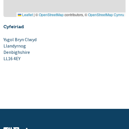
Leaflet
|
©
OpenStreetMap
contributors, ©
OpenStreetMap Cymru
Cyfeiriad
Ysgol Bryn Clwyd
Llandyrnog
Denbighshire
LL16 4EY