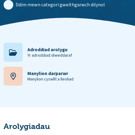
Ddim mewn categori gweithgarwch dilynol
Adroddiad arolygu
Yr adroddiad diweddaraf
Manylion darparwr
Manylion cyswllt a lleoliad
Arolygiadau