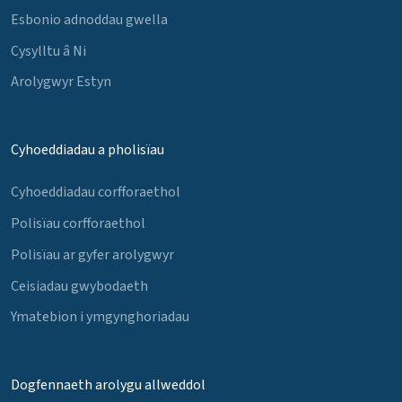
Esbonio adnoddau gwella
Cysylltu â Ni
Arolygwyr Estyn
Cyhoeddiadau a pholisïau
Cyhoeddiadau corfforaethol
Polisïau corfforaethol
Polisïau ar gyfer arolygwyr
Ceisiadau gwybodaeth
Ymatebion i ymgynghoriadau
Dogfennaeth arolygu allweddol