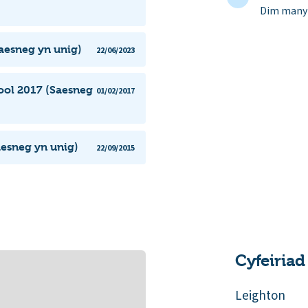
Dim manyl
aesneg yn unig)
22/06/2023
ool 2017 (Saesneg
01/02/2017
esneg yn unig)
22/09/2015
Cyfeiriad
Leighton