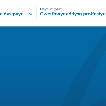
Estyn ar gyfer
 a dysgwyr
Gweithwyr addysg proffesiyn