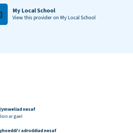
My Local School
View this provider on My Local School
d/ymweliad nesaf
ion ar gael
yhoeddi'r adroddiad nesaf