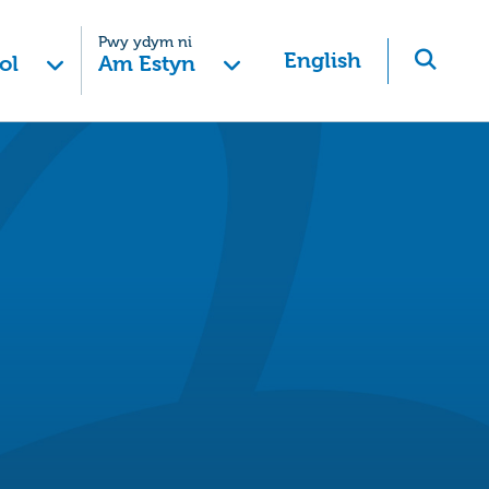
Pwy ydym ni
English
ol
Am Estyn