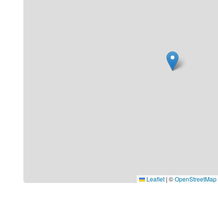
Leaflet
|
©
OpenStreetMap