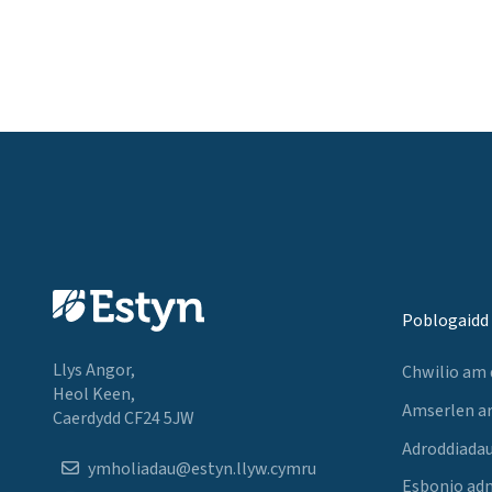
Poblogaidd
Llys Angor,
Chwilio am
Heol Keen,
Amserlen a
Caerdydd CF24 5JW
Adroddiadau
ymholiadau@estyn.llyw.cymru
Esbonio ad