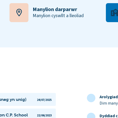
Manylion darparwr
Manylion cyswllt a lleoliad
Arolygia
sneg yn unig)
24/07/2025
Dim manyl
on C.P. School
Dyddiad c
22/06/2023