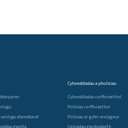
Cyhoeddiadau a pholisïau
 ddarparwr
Cyhoeddiadau corfforaethol
rolygu
Polisïau corfforaethol
 arolygu diweddaraf
Polisïau ar gyfer arolygwyr
noddau gwella
Ceisiadau gwybodaeth